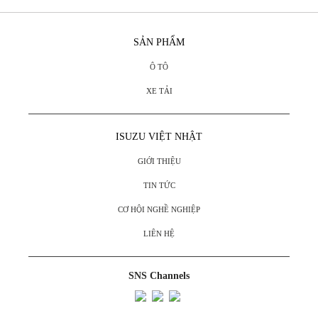
SẢN PHẨM
Ô TÔ
XE TẢI
ISUZU VIỆT NHẬT
GIỚI THIỆU
TIN TỨC
CƠ HỘI NGHỀ NGHIỆP
LIÊN HỆ
SNS Channels