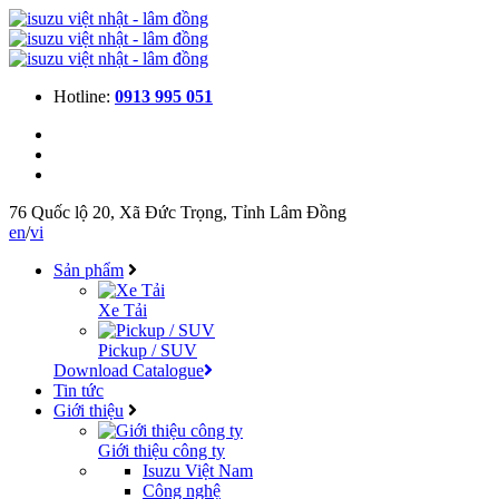
Hotline:
0913 995 051
76 Quốc lộ 20, Xã Đức Trọng, Tỉnh Lâm Đồng
en
/
vi
Sản phẩm
Xe Tải
Pickup / SUV
Download Catalogue
Tin tức
Giới thiệu
Giới thiệu công ty
Isuzu Việt Nam
Công nghệ