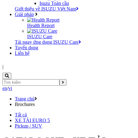
Isuzu Toàn cầu
Giới thiệu về ISUZU Việt Nam
Giải pháp
Health Report
ISUZU Care
Tải ngay ứng dụng ISUZU Care
Tuyển dụng
Liên hệ
|
en
/
vi
Trang chủ
Brochures
Tất cả
XE TẢI EURO 5
Pickup / SUV