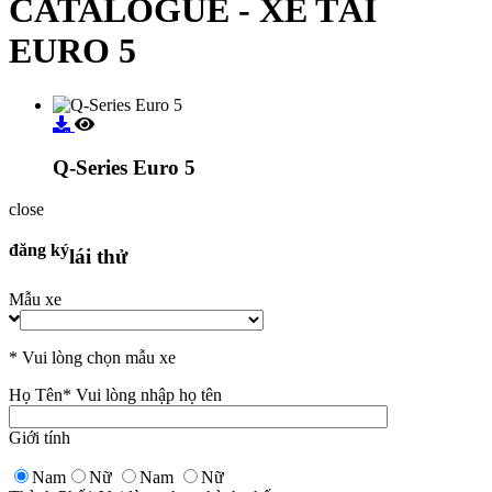
CATALOGUE - XE TẢI
EURO 5
Q-Series Euro 5
close
đăng ký
lái thử
Mẫu xe
* Vui lòng chọn mẫu xe
Họ Tên
* Vui lòng nhập họ tên
Giới tính
Nam
Nữ
Nam
Nữ