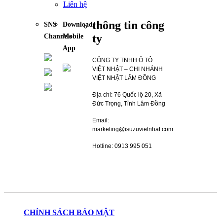
Liên hệ
thông tin công
SNS
Download
ty
Channels
Mobile
App
CÔNG TY TNHH Ô TÔ
VIỆT NHẬT – CHI NHÁNH
VIỆT NHẬT LÂM ĐỒNG
Địa chỉ: 76 Quốc lộ 20, Xã
Đức Trọng, Tỉnh Lâm Đồng
Email:
marketing@isuzuvietnhat.com
Hotline: 0913 995 051
CHÍNH SÁCH BẢO MẬT