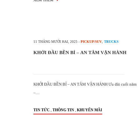
XEM THÊM
11 THÁNG MƯỜI HAI, 2025
-
PICKUP/SUV
,
TRUCKS
KHỞI ĐẦU BỀN BỈ – AN TÂM VẬN HÀNH
KHỞI ĐẦU BỀN BỈ – AN TÂM VẬN HÀNH Ưu đãi cuối năm
–…
,
,
TIN TỨC
THÔNG TIN
KHUYẾN MÃI