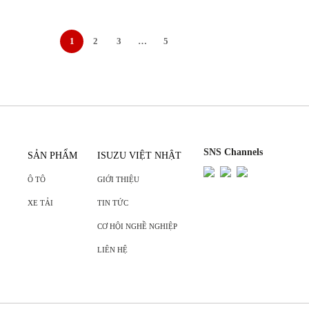
1
2
3
…
5
SNS Channels
SẢN PHẨM
ISUZU VIỆT NHẬT
Ô TÔ
GIỚI THIỆU
XE TẢI
TIN TỨC
CƠ HỘI NGHỀ NGHIỆP
LIÊN HỆ