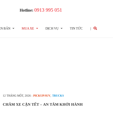
0913 995 051
Hotline:
ÊN BẢN
MUA XE
DỊCH VỤ
TIN TỨC
|
12 THÁNG MỘT, 2026
-
PICKUP/SUV
,
TRUCKS
CHĂM XE CẬN TẾT – AN TÂM KHỞI HÀNH