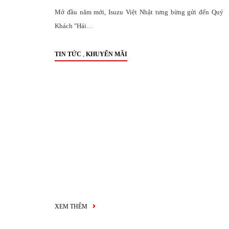
Mở đầu năm mới, Isuzu Việt Nhật tưng bừng gửi đến Quý
Khách "Hái…
,
TIN TỨC
KHUYẾN MÃI
XEM THÊM