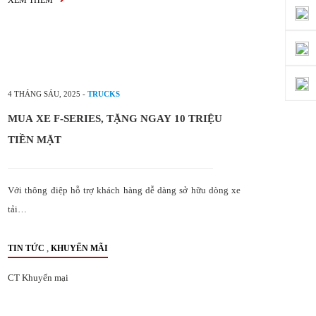
XEM THÊM
4 THÁNG SÁU, 2025
-
TRUCKS
MUA XE F-SERIES, TẶNG NGAY 10 TRIỆU
TIỀN MẶT
Với thông điệp hỗ trợ khách hàng dễ dàng sở hữu dòng xe
tải…
,
TIN TỨC
KHUYẾN MÃI
CT Khuyến mại