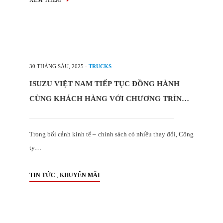
XEM THÊM
30 THÁNG SÁU, 2025
-
TRUCKS
ISUZU VIỆT NAM TIẾP TỤC ĐỒNG HÀNH
CÙNG KHÁCH HÀNG VỚI CHƯƠNG TRÌNH
ƯU ĐÃI DÒNG XE TẢI ĐẠT TIÊU CHUẨN
KHÍ THẢI EURO5
Trong bối cảnh kinh tế – chính sách có nhiều thay đổi, Công
ty…
,
TIN TỨC
KHUYẾN MÃI