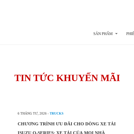
SẢN PHẨM
PHI
TIN TỨC KHUYẾN MÃI
6 THÁNG TƯ, 2026
-
TRUCKS
CHƯƠNG TRÌNH ƯU ĐÃI CHO DÒNG XE TẢI
ISUZU Q-SERIES: XE TẢI CỦA MỌI NHÀ