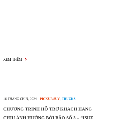
XEM THÊM
16 THÁNG CHÍN, 2024
-
PICKUP/SUV
,
TRUCKS
CHƯƠNG TRÌNH HỖ TRỢ KHÁCH HÀNG
CHỊU ẢNH HƯỞNG BỞI BÃO SỐ 3 – “ISUZU
LUÔN ĐỒNG HÀNH CÙNG BẠN”