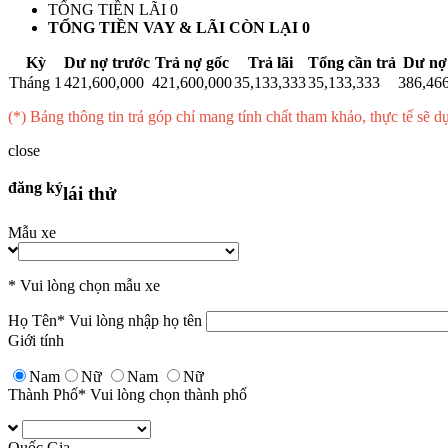
TỔNG TIỀN LÃI
0
TỔNG TIỀN VAY & LÃI CÒN LẠI
0
Kỳ
Dư nợ trước
Trả nợ gốc
Trả lãi
Tổng cần trả
Dư nợ
Tháng 1
421,600,000
421,600,000
35,133,333
35,133,333
386,46
(*) Bảng thông tin trả góp chỉ mang tính chất tham khảo, thực tế sẽ d
close
đăng ký
lái thử
Mẫu xe
* Vui lòng chọn mẫu xe
Họ Tên
* Vui lòng nhập họ tên
Giới tính
Nam
Nữ
Nam
Nữ
Thành Phố
* Vui lòng chọn thành phố
Quốc Gia