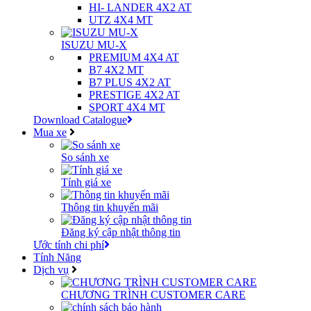
HI- LANDER 4X2 AT
UTZ 4X4 MT
ISUZU MU-X
PREMIUM 4X4 AT
B7 4X2 MT
B7 PLUS 4X2 AT
PRESTIGE 4X2 AT
SPORT 4X4 MT
Download Catalogue
Mua xe
So sánh xe
Tính giá xe
Thông tin khuyến mãi
Đăng ký cập nhật thông tin
Ước tính chi phí
Tính Năng
Dịch vụ
CHƯƠNG TRÌNH CUSTOMER CARE