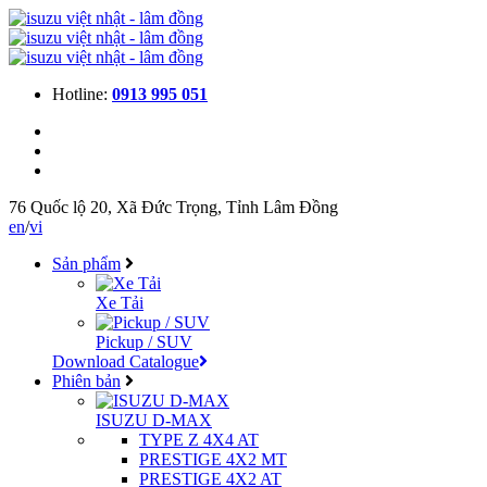
Hotline:
0913 995 051
76 Quốc lộ 20, Xã Đức Trọng, Tỉnh Lâm Đồng
en
/
vi
Sản phẩm
Xe Tải
Pickup / SUV
Download Catalogue
Phiên bản
ISUZU D-MAX
TYPE Z 4X4 AT
PRESTIGE 4X2 MT
PRESTIGE 4X2 AT