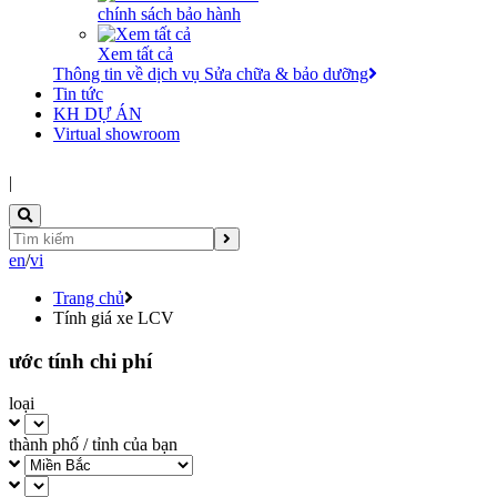
chính sách bảo hành
Xem tất cả
Thông tin về dịch vụ Sửa chữa & bảo dưỡng
Tin tức
KH DỰ ÁN
Virtual showroom
|
en
/
vi
Trang chủ
Tính giá xe LCV
ước tính chi phí
loại
thành phố / tỉnh của bạn