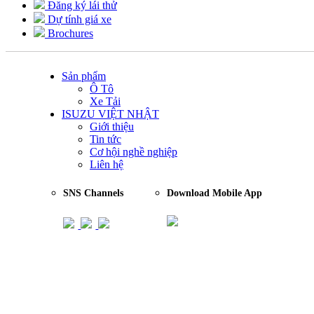
Đăng ký lái thử
Dự tính giá xe
Brochures
Sản phẩm
Ô Tô
Xe Tải
ISUZU VIỆT NHẬT
Giới thiệu
Tin tức
Cơ hội nghề nghiệp
Liên hệ
SNS Channels
Download Mobile App