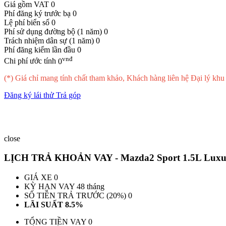
Giá gồm VAT
0
Phí đăng ký trước bạ
0
Lệ phí biển số
0
Phí sử dụng đường bộ (1 năm)
0
Trách nhiệm dân sự (1 năm)
0
Phí đăng kiểm lần đầu
0
vnđ
Chi phí ước tính
0
(*) Giá chỉ mang tính chất tham khảo, Khách hàng liên hệ Đại lý khu v
Đăng ký lái thử
Trả góp
close
LỊCH TRẢ KHOẢN VAY -
Mazda2 Sport 1.5L Luxu
GIÁ XE
0
KỲ HẠN VAY
48 tháng
SỐ TIỀN TRẢ TRƯỚC (20%)
0
LÃI SUẤT
8.5%
TỔNG TIỀN VAY
0