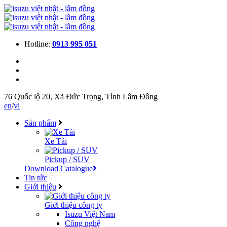
Hotline:
0913 995 051
76 Quốc lộ 20, Xã Đức Trọng, Tỉnh Lâm Đồng
en
/
vi
Sản phẩm
Xe Tải
Pickup / SUV
Download Catalogue
Tin tức
Giới thiệu
Giới thiệu công ty
Isuzu Việt Nam
Công nghệ