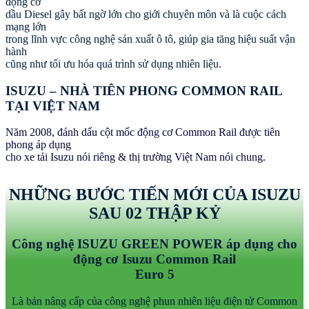
động cơ
dầu Diesel gây bất ngờ lớn cho giới chuyên môn và là cuộc cách
mạng lớn
trong lĩnh vực công nghệ sản xuất ô tô, giúp gia tăng hiệu suất vận
hành
cũng như tối ưu hóa quá trình sử dụng nhiên liệu.
ISUZU – NHÀ TIÊN PHONG COMMON RAIL
TẠI VIỆT NAM
Năm 2008, đánh dấu cột mốc động cơ Common Rail được tiên
phong áp dụng
cho xe tải Isuzu nói riêng & thị trường Việt Nam nói chung.
NHỮNG BƯỚC TIẾN MỚI CỦA ISUZU
SAU 02 THẬP KỶ
Công nghệ ISUZU GREEN POWER áp dụng cho
động cơ Isuzu Common Rail
Euro 5
Là bản nâng cấp của công nghệ phun nhiên liệu điện tử Common