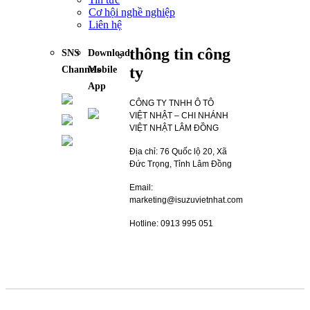
Cơ hội nghề nghiệp
Liên hệ
thông tin công
SNS
Download
ty
Channels
Mobile
App
CÔNG TY TNHH Ô TÔ
VIỆT NHẬT – CHI NHÁNH
VIỆT NHẬT LÂM ĐỒNG
Địa chỉ: 76 Quốc lộ 20, Xã
Đức Trọng, Tỉnh Lâm Đồng
Email:
marketing@isuzuvietnhat.com
Hotline: 0913 995 051