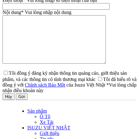
Điện thoại
* Vui lòng nhập số điện thoại của bạn
Nội dung
* Vui lòng nhập nội dung
Tôi đồng ý đăng ký nhận thông tin quảng cáo, giới thiệu sản
phẩm, và các thông tin có tính thương mại khác
Tôi đã hiểu rõ và
đồng ý với
Chính sách Bảo Mật
của Isuzu Việt Nhật
*Vui lòng chấp
nhận điều khoản này
Hủy
Sản phẩm
Ô Tô
Xe Tải
ISUZU VIỆT NHẬT
Giới thiệu
Tin tức