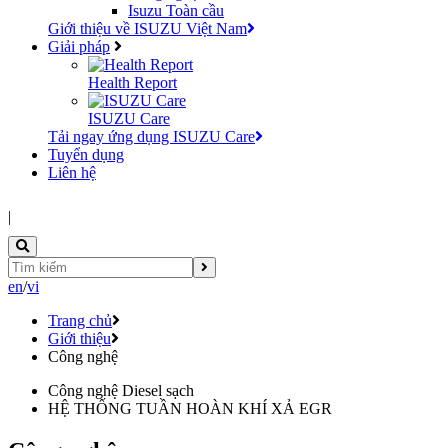
Isuzu Toàn cầu
Giới thiệu về ISUZU Việt Nam
Giải pháp
Health Report
ISUZU Care
Tải ngay ứng dụng ISUZU Care
Tuyển dụng
Liên hệ
|
en
/
vi
Trang chủ
Giới thiệu
Công nghệ
Công nghệ Diesel sạch
HỆ THỐNG TUẦN HOÀN KHÍ XẢ EGR