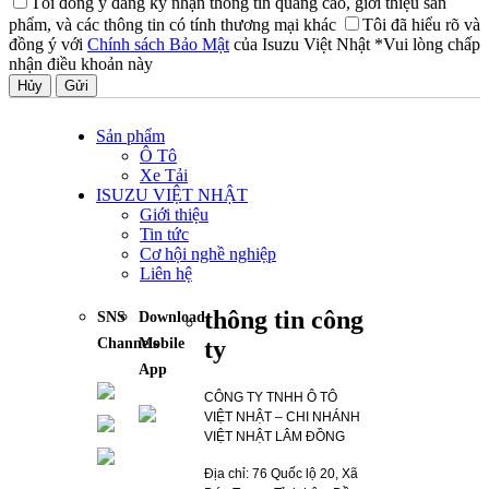
Tôi đồng ý đăng ký nhận thông tin quảng cáo, giới thiệu sản
phẩm, và các thông tin có tính thương mại khác
Tôi đã hiểu rõ và
đồng ý với
Chính sách Bảo Mật
của Isuzu Việt Nhật
*Vui lòng chấp
nhận điều khoản này
Hủy
Sản phẩm
Ô Tô
Xe Tải
ISUZU VIỆT NHẬT
Giới thiệu
Tin tức
Cơ hội nghề nghiệp
Liên hệ
thông tin công
SNS
Download
ty
Channels
Mobile
App
CÔNG TY TNHH Ô TÔ
VIỆT NHẬT – CHI NHÁNH
VIỆT NHẬT LÂM ĐỒNG
Địa chỉ: 76 Quốc lộ 20, Xã