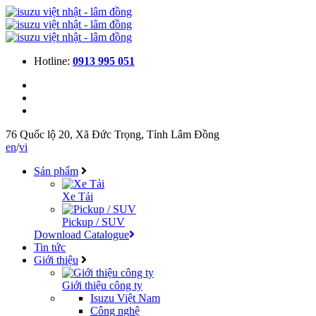
Hotline:
0913 995 051
76 Quốc lộ 20, Xã Đức Trọng, Tỉnh Lâm Đồng
en
/
vi
Sản phẩm
Xe Tải
Pickup / SUV
Download Catalogue
Tin tức
Giới thiệu
Giới thiệu công ty
Isuzu Việt Nam
Công nghệ