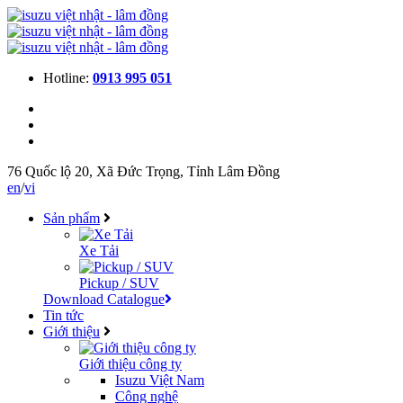
Hotline:
0913 995 051
76 Quốc lộ 20, Xã Đức Trọng, Tỉnh Lâm Đồng
en
/
vi
Sản phẩm
Xe Tải
Pickup / SUV
Download Catalogue
Tin tức
Giới thiệu
Giới thiệu công ty
Isuzu Việt Nam
Công nghệ