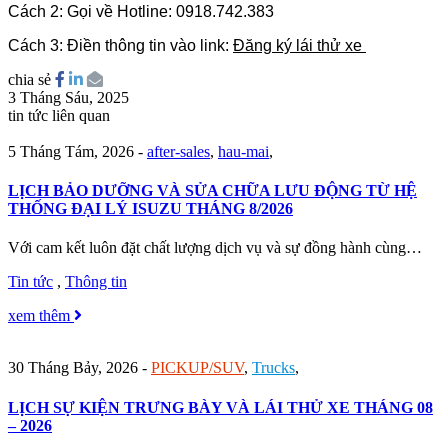
Cách 2: Gọi về Hotline: 0918.742.383
Cách 3: Điền thông tin vào link:
Đăng ký lái thử xe
chia sẻ
3 Tháng Sáu, 2025
tin tức liên quan
5 Tháng Tám, 2026
-
after-sales
,
hau-mai
,
LỊCH BẢO DƯỠNG VÀ SỬA CHỮA LƯU ĐỘNG TỪ HỆ
THỐNG ĐẠI LÝ ISUZU THÁNG 8/2026
Với cam kết luôn đặt chất lượng dịch vụ và sự đồng hành cùng…
Tin tức
,
Thông tin
xem thêm
30 Tháng Bảy, 2026
-
PICKUP/SUV
,
Trucks
,
LỊCH SỰ KIỆN TRƯNG BÀY VÀ LÁI THỬ XE THÁNG 08
– 2026