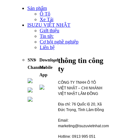
Sản phẩm
Ô Tô
Xe Tải
ISUZU VIỆT NHẬT
Giới thiệu
Tin tức
Cơ hội nghề nghiệp
Liên hệ
thông tin công
SNS
Download
ty
Channels
Mobile
App
CÔNG TY TNHH Ô TÔ
VIỆT NHẬT – CHI NHÁNH
VIỆT NHẬT LÂM ĐỒNG
Địa chỉ: 76 Quốc lộ 20, Xã
Đức Trọng, Tỉnh Lâm Đồng
Email:
marketing@isuzuvietnhat.com
Hotline: 0913 995 051