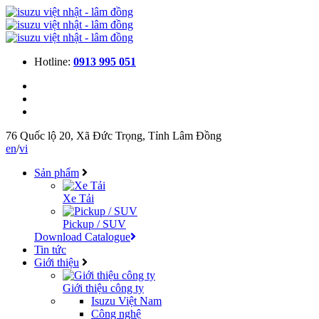
Hotline:
0913 995 051
76 Quốc lộ 20, Xã Đức Trọng, Tỉnh Lâm Đồng
en
/
vi
Sản phẩm
Xe Tải
Pickup / SUV
Download Catalogue
Tin tức
Giới thiệu
Giới thiệu công ty
Isuzu Việt Nam
Công nghệ