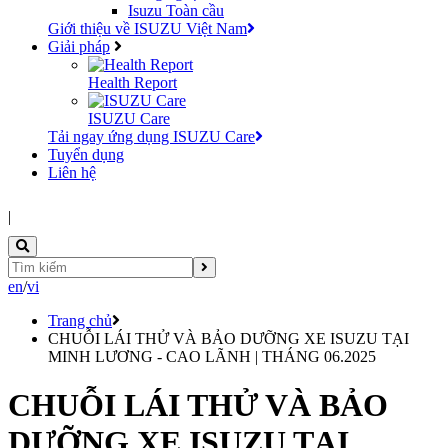
Isuzu Toàn cầu
Giới thiệu về ISUZU Việt Nam
Giải pháp
Health Report
ISUZU Care
Tải ngay ứng dụng ISUZU Care
Tuyển dụng
Liên hệ
|
en
/
vi
Trang chủ
CHUỖI LÁI THỬ VÀ BẢO DƯỠNG XE ISUZU TẠI
MINH LƯƠNG - CAO LÃNH | THÁNG 06.2025
CHUỖI LÁI THỬ VÀ BẢO
DƯỠNG XE ISUZU TẠI