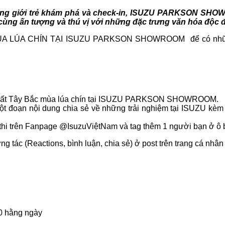
cùng giới trẻ khám phá và check-in, ISUZU PARKSON SHOW
 cùng ấn tượng và thú vị với những đặc trưng văn hóa độc 
LÚA CHÍN TẠI ISUZU PARKSON SHOWROOM để có những trả
m chất Tây Bắc mùa lúa chín tại ISUZU PARKSON SHOWROOM.
một đoạn nội dung chia sẻ về những trải nghiệm tại ISUZU
thi trên Fanpage @IsuzuViệtNam và tag thêm 1 người bạn ở ô 
ng tác (Reactions, bình luận, chia sẻ) ở post trên trang cá nhâ
00 hằng ngày