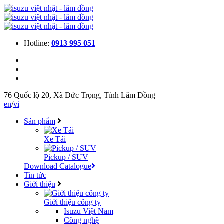
Hotline:
0913 995 051
76 Quốc lộ 20, Xã Đức Trọng, Tỉnh Lâm Đồng
en
/
vi
Sản phẩm
Xe Tải
Pickup / SUV
Download Catalogue
Tin tức
Giới thiệu
Giới thiệu công ty
Isuzu Việt Nam
Công nghệ