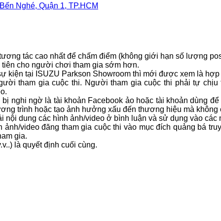
 Bến Nghé, Quận 1, TP.HCM
ó tương tác cao nhất để chấm điểm (không giới hạn số lượng pos
 tiên cho người chơi tham gia sớm hơn.
g sự kiện tại ISUZU Parkson Showroom thì mới được xem là hợp 
i tham gia cuộc thi. Người tham gia cuộc thi phải tự chịu tr
o.
bị nghi ngờ là tài khoản Facebook ảo hoặc tài khoản dùng để 
chương trình hoặc tạo ảnh hưởng xấu đến thương hiệu mà không 
tải nội dung các hình ảnh/video ở bình luận và sử dụng vào các
 ảnh/video đăng tham gia cuộc thi vào mục đích quảng bá truy
ham gia.
v..) là quyết định cuối cùng.