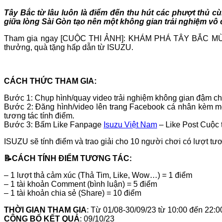
Tây Bắc từ lâu luôn là điểm đến thu hút các phượt thủ 
giữa lòng Sài Gòn tạo nên một không gian trải nghiệm vô
Tham gia ngay [CUỘC THI ẢNH]: KHÁM PHÁ TÂY BẮC MÙA 
thưởng, quà tặng hấp dẫn từ ISUZU.
CÁCH THỨC THAM GIA:
Bước 1: Chụp hình/quay video trải nghiệm không gian đậ
Bước 2: Đăng hình/video lên trang Facebook cá nhân kèm 
tương tác tính điểm.
Bước 3: Bấm Like Fanpage
Isuzu Việt Nam
– Like Post Cuộc 
ISUZU sẽ tính điểm và trao giải cho 10 người chơi có lượt tươ
📝CÁCH TÍNH ĐIỂM TƯƠNG TÁC:
– 1 lượt thả cảm xúc (Thả Tim, Like, Wow…) = 1 điểm
– 1 tài khoản Comment (bình luận) = 5 điểm
– 1 tài khoản chia sẻ (Share) = 10 điểm
THỜI GIAN THAM GIA
: Từ 01/08-30/09/23 từ 10:00 đến 22:
CÔNG BỐ KẾT QUẢ
: 09/10/23