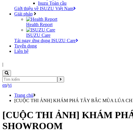
Isuzu Toàn cầu
Giới thiệu về ISUZU Việt Nam
Giải pháp
Health Report
ISUZU Care
Tải ngay ứng dụng ISUZU Care
Tuyển dụng
Liên hệ
|
en
/
vi
Trang chủ
[CUỘC THI ẢNH] KHÁM PHÁ TÂY BẮC MÙA LÚA C
[CUỘC THI ẢNH] KHÁM PHÁ
SHOWROOM