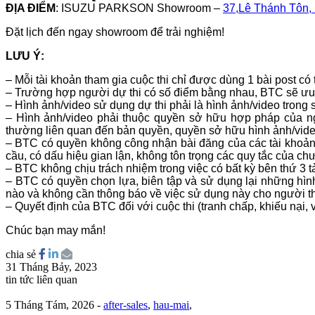
ĐỊA ĐIỂM
: ISUZU PARKSON Showroom –
37,Lê Thánh Tôn,
Đặt lịch đến ngay showroom để trải nghiệm!
LƯU Ý:
– Mỗi tài khoản tham gia cuộc thi chỉ được dùng 1 bài post c
– Trường hợp người dự thi có số điểm bằng nhau, BTC sẽ ưu
– Hình ảnh/video sử dụng dự thi phải là hình ảnh/video tron
– Hình ảnh/video phải thuộc quyền sở hữu hợp pháp của ngườ
thường liên quan đến bản quyền, quyền sở hữu hình ảnh/vide
– BTC có quyền không công nhận bài đăng của các tài khoản 
cầu, có dấu hiệu gian lận, không tôn trọng các quy tắc của 
– BTC không chịu trách nhiệm trong việc có bất kỳ bên thứ 3 
– BTC có quyền chọn lựa, biên tập và sử dụng lại những hình
nào và không cần thông báo về việc sử dụng này cho người t
– Quyết định của BTC đối với cuộc thi (tranh chấp, khiếu nại, v.
Chúc bạn may mắn!
chia sẻ
31 Tháng Bảy, 2023
tin tức liên quan
5 Tháng Tám, 2026
-
after-sales
,
hau-mai
,