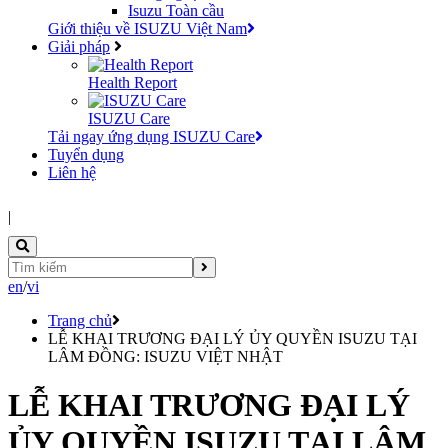
Isuzu Toàn cầu
Giới thiệu về ISUZU Việt Nam
Giải pháp
Health Report
ISUZU Care
Tải ngay ứng dụng ISUZU Care
Tuyển dụng
Liên hệ
|
en
/
vi
Trang chủ
LỄ KHAI TRƯƠNG ĐẠI LÝ ỦY QUYỀN ISUZU TẠI
LÂM ĐỒNG: ISUZU VIỆT NHẬT
LỄ KHAI TRƯƠNG ĐẠI LÝ
ỦY QUYỀN ISUZU TẠI LÂM