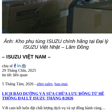
Ảnh: Kho phụ tùng ISUZU chính hãng tại Đại lý
ISUZU Việt Nhật – Lâm Đồng
– ISUZU VIỆT NAM –
chia sẻ
29 Tháng Chín, 2025
tin tức liên quan
5 Tháng Tám, 2026
-
after-sales
,
hau-mai
,
LỊCH BẢO DƯỠNG VÀ SỬA CHỮA LƯU ĐỘNG TỪ HỆ
THỐNG ĐẠI LÝ ISUZU THÁNG 8/2026
Với cam kết luôn đặt chất lượng dịch vụ và sự đồng hành cùng…