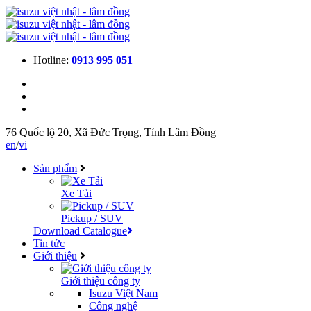
Hotline:
0913 995 051
76 Quốc lộ 20, Xã Đức Trọng, Tỉnh Lâm Đồng
en
/
vi
Sản phẩm
Xe Tải
Pickup / SUV
Download Catalogue
Tin tức
Giới thiệu
Giới thiệu công ty
Isuzu Việt Nam
Công nghệ