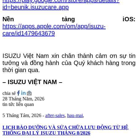
id=beunik.isuzucare.app
Nền tảng iOS:
https://apps.apple.com/om/app/isuzu-
care/id1479643679
ISUZU Việt Nam xin chân thành cảm ơn sự tin
tưởng và đồng hành của Quý khách hàng trong
thời gian qua.
– ISUZU VIỆT NAM –
chia sẻ
28 Tháng Năm, 2026
tin tức liên quan
5 Tháng Tám, 2026
-
after-sales
,
hau-mai
,
LỊCH BẢO DƯỠNG VÀ SỬA CHỮA LƯU ĐỘNG TỪ HỆ
THỐNG ĐẠI LÝ ISUZU THÁNG 8/2026