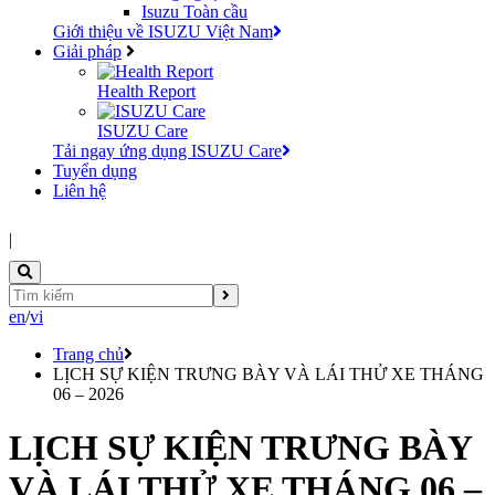
Isuzu Toàn cầu
Giới thiệu về ISUZU Việt Nam
Giải pháp
Health Report
ISUZU Care
Tải ngay ứng dụng ISUZU Care
Tuyển dụng
Liên hệ
|
en
/
vi
Trang chủ
LỊCH SỰ KIỆN TRƯNG BÀY VÀ LÁI THỬ XE THÁNG
06 – 2026
LỊCH SỰ KIỆN TRƯNG BÀY
VÀ LÁI THỬ XE THÁNG 06 –