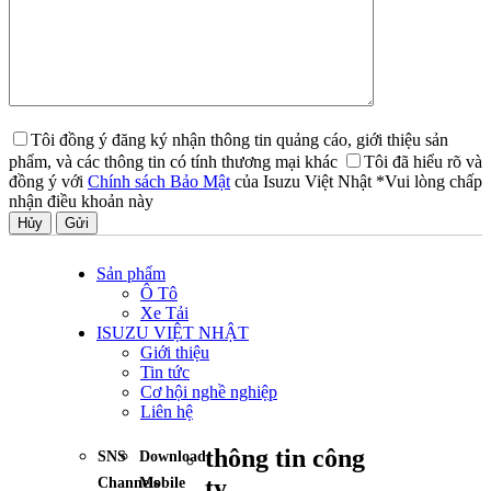
Tôi đồng ý đăng ký nhận thông tin quảng cáo, giới thiệu sản
phẩm, và các thông tin có tính thương mại khác
Tôi đã hiểu rõ và
đồng ý với
Chính sách Bảo Mật
của Isuzu Việt Nhật
*Vui lòng chấp
nhận điều khoản này
Hủy
Sản phẩm
Ô Tô
Xe Tải
ISUZU VIỆT NHẬT
Giới thiệu
Tin tức
Cơ hội nghề nghiệp
Liên hệ
thông tin công
SNS
Download
ty
Channels
Mobile