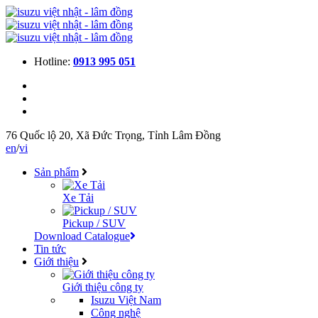
Hotline:
0913 995 051
76 Quốc lộ 20, Xã Đức Trọng, Tỉnh Lâm Đồng
en
/
vi
Sản phẩm
Xe Tải
Pickup / SUV
Download Catalogue
Tin tức
Giới thiệu
Giới thiệu công ty
Isuzu Việt Nam
Công nghệ