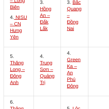
– Long
3.
3.
Bắc
Biên
Hồng
Quang
An –
–
4.
NISU
Đắk
Đồng
– CN
Lắk
Nai
Hưng
Yên
4.
5.
4.
Green
Thăng
Trung
Ka –
Long –
Sơn –
An
Đông
Quảng
Phú
Anh
Trị
Đông
6.
Thăng
5.
Lộc