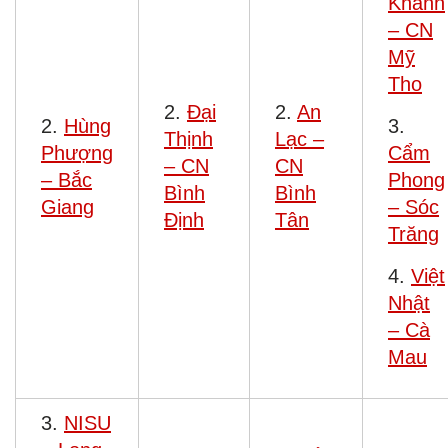
Khánh
– CN
Mỹ
Tho
2.
Đại
2.
An
2.
Hùng
3.
Thịnh
Lạc –
Phượng
Cẩm
– CN
CN
– Bắc
Phong
Bình
Bình
Giang
– Sóc
Định
Tân
Trăng
4.
Việt
Nhật
– Cà
Mau
3.
NISU