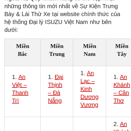
những thông tin mới nhất về Sự Kiện Trưng
Bày & Lái Thử Xe tại website chính thức của
hệ thống Đại lý ISUZU Việt Nam như bên
dưới:
Miền
Miền
Miền
Miền
Bắc
Trung
Nam
Tây
1.
An
1.
An
1.
Đại
1.
An
Lạc –
Việt –
Thịnh
Khánh
Kinh
Thanh
– Đà
– Cần
Dương
Trì
Nẵng
Thơ
Vương
2.
An