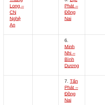
Long –
Phát –
CN
Đồng
Nghệ
Nai
An
6.
Minh
Nhi –
Bình
Dương
7.
Tấn
Phát –
Đồng
Nai