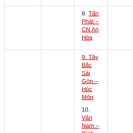
8.
Tấn
Phát –
CN An
Hòa
9. Tây
Bắc
Sài
Gòn –
Hóc
Môn
10.
Vân
Nam –