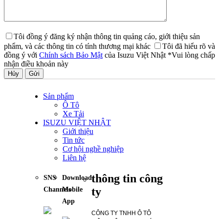
Tôi đồng ý đăng ký nhận thông tin quảng cáo, giới thiệu sản
phẩm, và các thông tin có tính thương mại khác
Tôi đã hiểu rõ và
đồng ý với
Chính sách Bảo Mật
của Isuzu Việt Nhật
*Vui lòng chấp
nhận điều khoản này
Hủy
Sản phẩm
Ô Tô
Xe Tải
ISUZU VIỆT NHẬT
Giới thiệu
Tin tức
Cơ hội nghề nghiệp
Liên hệ
thông tin công
SNS
Download
ty
Channels
Mobile
App
CÔNG TY TNHH Ô TÔ