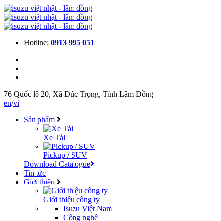
Hotline:
0913 995 051
76 Quốc lộ 20, Xã Đức Trọng, Tỉnh Lâm Đồng
en
/
vi
Sản phẩm
Xe Tải
Pickup / SUV
Download Catalogue
Tin tức
Giới thiệu
Giới thiệu công ty
Isuzu Việt Nam
Công nghệ