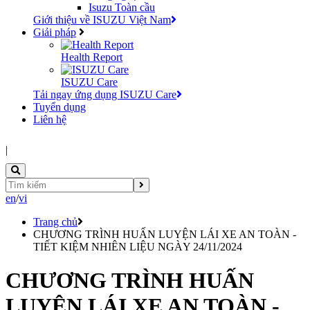
Isuzu Toàn cầu
Giới thiệu về ISUZU Việt Nam
Giải pháp
Health Report
ISUZU Care
Tải ngay ứng dụng ISUZU Care
Tuyển dụng
Liên hệ
|
en
/
vi
Trang chủ
CHƯƠNG TRÌNH HUẤN LUYỆN LÁI XE AN TOÀN -
TIẾT KIỆM NHIÊN LIỆU NGÀY 24/11/2024
CHƯƠNG TRÌNH HUẤN
LUYỆN LÁI XE AN TOÀN -