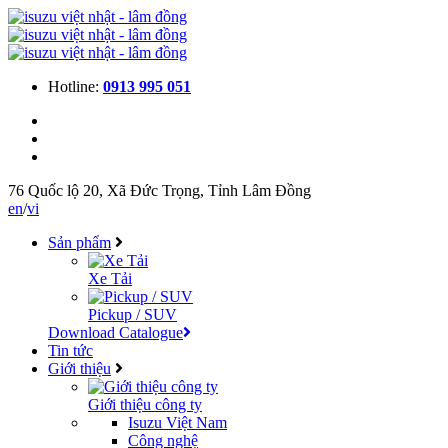
Hotline:
0913 995 051
76 Quốc lộ 20, Xã Đức Trọng, Tỉnh Lâm Đồng
en
/
vi
Sản phẩm
Xe Tải
Pickup / SUV
Download Catalogue
Tin tức
Giới thiệu
Giới thiệu công ty
Isuzu Việt Nam
Công nghệ