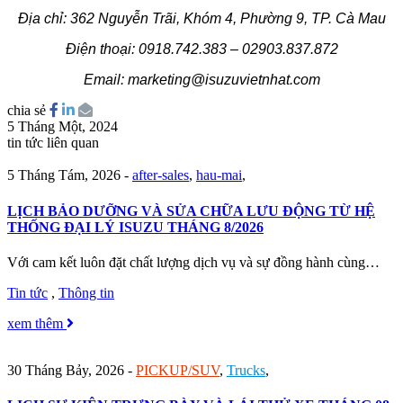
Địa chỉ: 362 Nguyễn Trãi, Khóm 4, Phường 9, TP. Cà Mau
Điện thoại: 0918.742.383 – 02903.837.872
Email: marketing@isuzuvietnhat.com
chia sẻ
5 Tháng Một, 2024
tin tức liên quan
5 Tháng Tám, 2026
-
after-sales
,
hau-mai
,
LỊCH BẢO DƯỠNG VÀ SỬA CHỮA LƯU ĐỘNG TỪ HỆ
THỐNG ĐẠI LÝ ISUZU THÁNG 8/2026
Với cam kết luôn đặt chất lượng dịch vụ và sự đồng hành cùng…
Tin tức
,
Thông tin
xem thêm
30 Tháng Bảy, 2026
-
PICKUP/SUV
,
Trucks
,