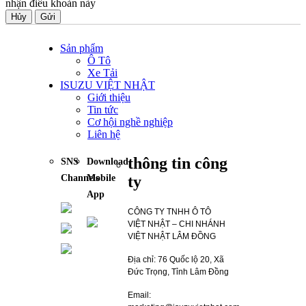
nhận điều khoản này
Hủy
Sản phẩm
Ô Tô
Xe Tải
ISUZU VIỆT NHẬT
Giới thiệu
Tin tức
Cơ hội nghề nghiệp
Liên hệ
thông tin công
SNS
Download
ty
Channels
Mobile
App
CÔNG TY TNHH Ô TÔ
VIỆT NHẬT – CHI NHÁNH
VIỆT NHẬT LÂM ĐỒNG
Địa chỉ: 76 Quốc lộ 20, Xã
Đức Trọng, Tỉnh Lâm Đồng
Email: