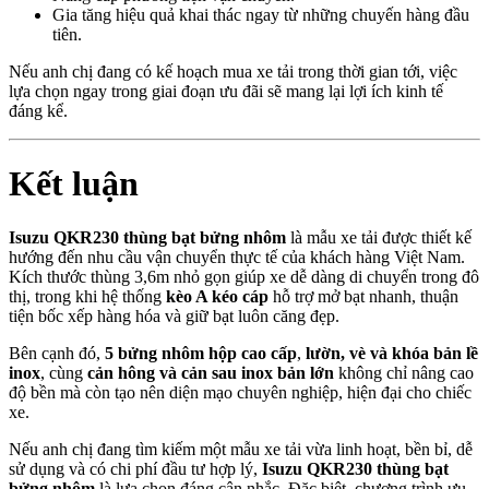
Gia tăng hiệu quả khai thác ngay từ những chuyến hàng đầu
tiên.
Nếu anh chị đang có kế hoạch mua xe tải trong thời gian tới, việc
lựa chọn ngay trong giai đoạn ưu đãi sẽ mang lại lợi ích kinh tế
đáng kể.
Kết luận
Isuzu QKR230 thùng bạt bửng nhôm
là mẫu xe tải được thiết kế
hướng đến nhu cầu vận chuyển thực tế của khách hàng Việt Nam.
Kích thước thùng 3,6m nhỏ gọn giúp xe dễ dàng di chuyển trong đô
thị, trong khi hệ thống
kèo A kéo cáp
hỗ trợ mở bạt nhanh, thuận
tiện bốc xếp hàng hóa và giữ bạt luôn căng đẹp.
Bên cạnh đó,
5 bửng nhôm hộp cao cấp
,
lườn, vè và khóa bản lề
inox
, cùng
cản hông và cản sau inox bản lớn
không chỉ nâng cao
độ bền mà còn tạo nên diện mạo chuyên nghiệp, hiện đại cho chiếc
xe.
Nếu anh chị đang tìm kiếm một mẫu xe tải vừa linh hoạt, bền bỉ, dễ
sử dụng và có chi phí đầu tư hợp lý,
Isuzu QKR230 thùng bạt
bửng nhôm
là lựa chọn đáng cân nhắc. Đặc biệt, chương trình ưu