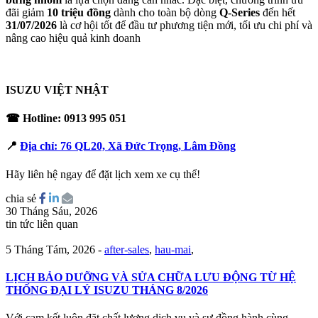
đãi giảm
10 triệu đồng
dành cho toàn bộ dòng
Q-Series
đến hết
31/07/2026
là cơ hội tốt để đầu tư phương tiện mới, tối ưu chi phí và
nâng cao hiệu quả kinh doanh
ISUZU VIỆT NHẬT
☎
Hotline:
0913 995 051
📍
Địa chỉ:
76 QL20, Xã Đức Trọng, Lâm Đồng
Hãy liên hệ ngay để đặt lịch xem xe cụ thể!
chia sẻ
30 Tháng Sáu, 2026
tin tức liên quan
5 Tháng Tám, 2026
-
after-sales
,
hau-mai
,
LỊCH BẢO DƯỠNG VÀ SỬA CHỮA LƯU ĐỘNG TỪ HỆ
THỐNG ĐẠI LÝ ISUZU THÁNG 8/2026
Với cam kết luôn đặt chất lượng dịch vụ và sự đồng hành cùng…