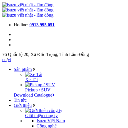
Hotline:
0913 995 051
76 Quốc lộ 20, Xã Đức Trọng, Tỉnh Lâm Đồng
en
/
vi
Sản phẩm
Xe Tải
Pickup / SUV
Download Catalogue
Tin tức
Giới thiệu
Giới thiệu công ty
Isuzu Việt Nam
Công nghệ