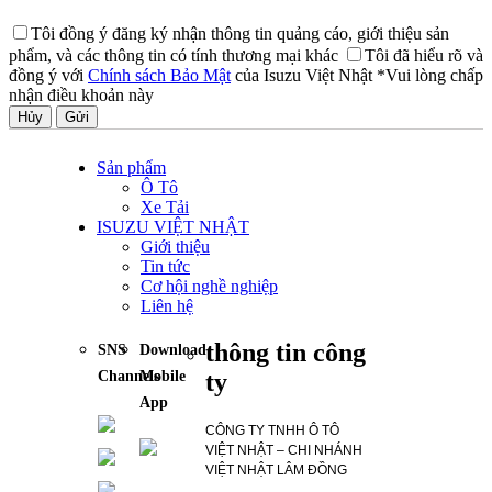
Tôi đồng ý đăng ký nhận thông tin quảng cáo, giới thiệu sản
phẩm, và các thông tin có tính thương mại khác
Tôi đã hiểu rõ và
đồng ý với
Chính sách Bảo Mật
của Isuzu Việt Nhật
*Vui lòng chấp
nhận điều khoản này
Hủy
Sản phẩm
Ô Tô
Xe Tải
ISUZU VIỆT NHẬT
Giới thiệu
Tin tức
Cơ hội nghề nghiệp
Liên hệ
thông tin công
SNS
Download
ty
Channels
Mobile
App
CÔNG TY TNHH Ô TÔ
VIỆT NHẬT – CHI NHÁNH
VIỆT NHẬT LÂM ĐỒNG