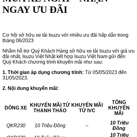
NGAY ƯU ĐÃI
Cơ hội sở hữu xe tải Isuzu với nhiều ưu đãi hấp dẫn trong
tháng 06/2023
Nhằm hỗ trợ Quý Khách Hàng sở hữu xe tải Isuzu với giá ưu
đãi nhất, Isuzu Việt Nhật kết hợp Isuzu Việt Nam gửi đến
Quý Khách chương trình khuyến mãi như sau:
1. Thời gian áp dụng chương trình:
Từ 05/05/2023 đến
31/05/2023.
2. Nội dung khuyến mãi:
TỔNG
KHUYẾN MÃI TỪ
KHUYẾN MÃI
DÒNG XE
KHUYẾN
THANH THẢO
TỪ IVC
MÃI
10 Triệu
QKR230
10 Triệu Đồng
–
Đồng
10 Triệu