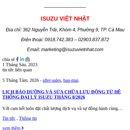
—————————
ISUZU VIỆT NHẬT
Địa chỉ: 362 Nguyễn Trãi, Khóm 4, Phường 9, TP. Cà Mau
Điện thoại: 0918.742.383 – 02903.837.872
Email: marketing@isuzuvietnhat.com
chia sẻ
1 Tháng Sáu, 2023
tin tức liên quan
5 Tháng Tám, 2026
-
after-sales
,
hau-mai
,
LỊCH BẢO DƯỠNG VÀ SỬA CHỮA LƯU ĐỘNG TỪ HỆ
THỐNG ĐẠI LÝ ISUZU THÁNG 8/2026
Với cam kết luôn đặt chất lượng dịch vụ và sự đồng hành cùng…
Tin tức
,
Thông tin
xem thêm