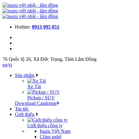
Hotline:
0913 995 051
76 Quốc lộ 20, Xã Đức Trọng, Tỉnh Lâm Đồng
en
/
vi
Sản phẩm
Xe Tải
Pickup / SUV
Download Catalogue
Tin tức
Giới thiệu
Giới thiệu công ty
Isuzu Việt Nam
Công nghệ