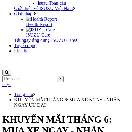
Isuzu Toàn cầu
Giới thiệu về ISUZU Việt Nam
Giải pháp
Health Report
ISUZU Care
Tải ngay ứng dụng ISUZU Care
Tuyển dụng
Liên hệ
|
en
/
vi
Trang chủ
KHUYẾN MÃI THÁNG 6: MUA XE NGAY - NHẬN
NGAY ƯU ĐÃI
KHUYẾN MÃI THÁNG 6:
MUA XE NGAY - NHẬN