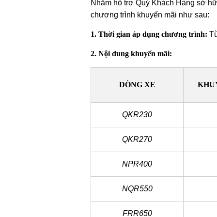
Nhằm hỗ trợ Quý Khách Hàng sở hữu x
chương trình khuyến mãi như sau:
1. Thời gian áp dụng chương trình:
Từ
2. Nội dung khuyến mãi:
DÒNG XE
KHU
QKR230
QKR270
NPR400
NQR550
FRR650