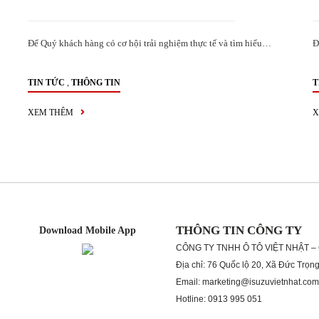
Để Quý khách hàng có cơ hội trải nghiệm thực tế và tìm hiểu…
Đ
,
TIN TỨC
THÔNG TIN
T
XEM THÊM
X
THÔNG TIN CÔNG TY
Download Mobile App
CÔNG TY TNHH Ô TÔ VIỆT NHẬT –
Địa chỉ: 76 Quốc lộ 20, Xã Đức Trọn
Email: marketing@isuzuvietnhat.com
Hotline: 0913 995 051