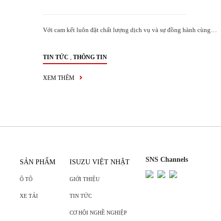
Với cam kết luôn đặt chất lượng dịch vụ và sự đồng hành cùng…
,
TIN TỨC
THÔNG TIN
XEM THÊM
SNS Channels
SẢN PHẨM
ISUZU VIỆT NHẬT
Ô TÔ
GIỚI THIỆU
XE TẢI
TIN TỨC
CƠ HỘI NGHỀ NGHIỆP