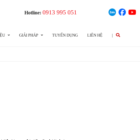
0913 995 051
Hotline:
IỆU
GIẢI PHÁP
TUYỂN DỤNG
LIÊN HỆ
|