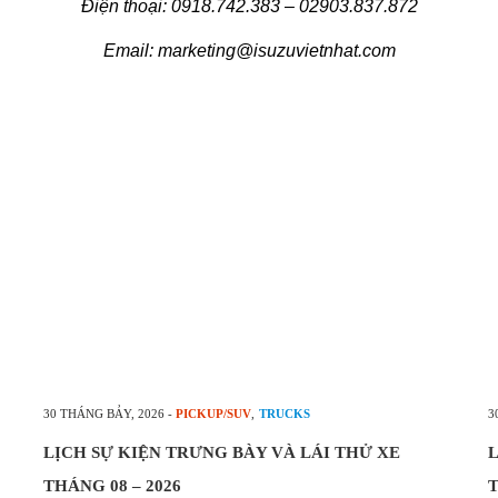
Điện thoại: 0918.742.383 – 02903.837.872
Email: marketing@isuzuvietnhat.com
30 THÁNG BẢY, 2026
-
PICKUP/SUV
,
TRUCKS
3
LỊCH SỰ KIỆN TRƯNG BÀY VÀ LÁI THỬ XE
L
THÁNG 08 – 2026
T