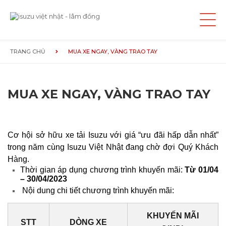
TRANG CHỦ
MUA XE NGAY, VÀNG TRAO TAY
SẢN PHẨM
MUA XE NGAY, VÀNG TRAO TAY
TIN TỨC
GIỚI THIỆU
Cơ hội sở hữu xe tải Isuzu với giá “ưu đãi hấp dẫn nhất”
trong năm cùng Isuzu Việt Nhật đang chờ đợi Quý Khách
GIẢI PHÁP
Hàng.
Thời gian áp dụng chương trình khuyến mãi:
Từ 01/04
– 30/04/2023
TUYỂN DỤNG
Nội dung chi tiết chương trình khuyến mãi:
LIÊN HỆ
KHUYẾN MÃI
STT
DÒNG XE