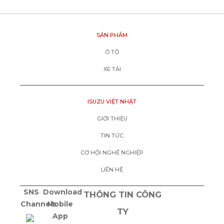
SẢN PHẨM
Ô TÔ
XE TẢI
ISUZU VIỆT NHẬT
GIỚI THIỆU
TIN TỨC
CƠ HỘI NGHỀ NGHIỆP
LIÊN HỆ
SNS
Download
THÔNG TIN CÔNG
Channels
Mobile
TY
App