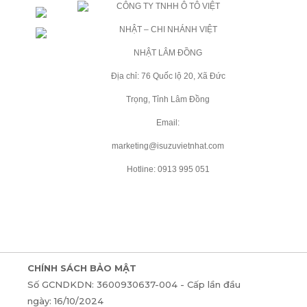
CÔNG TY TNHH Ô TÔ VIỆT
NHẬT – CHI NHÁNH VIỆT
NHẬT LÂM ĐỒNG
Địa chỉ: 76 Quốc lộ 20, Xã Đức
Trọng, Tỉnh Lâm Đồng
Email:
marketing@isuzuvietnhat.com
Hotline: 0913 995 051
CHÍNH SÁCH BẢO MẬT
Số GCNDKDN: 3600930637-004 - Cấp lần đầu
ngày: 16/10/2024