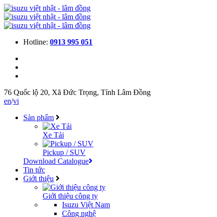
Hotline:
0913 995 051
76 Quốc lộ 20, Xã Đức Trọng, Tỉnh Lâm Đồng
en
/
vi
Sản phẩm
Xe Tải
Pickup / SUV
Download Catalogue
Tin tức
Giới thiệu
Giới thiệu công ty
Isuzu Việt Nam
Công nghệ