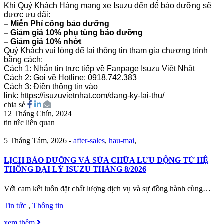
Khi Quý Khách Hàng mang xe Isuzu đến để bảo dưỡng sẽ
được ưu đãi:
– Miễn Phí công bảo dưỡng
– Giảm giá 10% phụ tùng bảo dưỡng
– Giảm giá 10% nhớt
Quý Khách vui lòng để lại thông tin tham gia chương trình
bằng cách:
Cách 1: Nhắn tin trực tiếp về Fanpage Isuzu Việt Nhật
Cách 2: Gọi về Hotline: 0918.742.383
Cách 3: Điền thông tin vào
link:
https://isuzuvietnhat.com/dang-ky-lai-thu/
chia sẻ
12 Tháng Chín, 2024
tin tức liên quan
5 Tháng Tám, 2026
-
after-sales
,
hau-mai
,
LỊCH BẢO DƯỠNG VÀ SỬA CHỮA LƯU ĐỘNG TỪ HỆ
THỐNG ĐẠI LÝ ISUZU THÁNG 8/2026
Với cam kết luôn đặt chất lượng dịch vụ và sự đồng hành cùng…
Tin tức
,
Thông tin
xem thêm