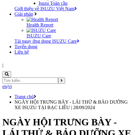
Isuzu Toàn cầu
Giới thiệu về ISUZU Việt Nam
Giải pháp
Health Report
ISUZU Care
Tải ngay ứng dụng ISUZU Care
Tuyển dụng
Liên hệ
|
en
/
vi
Trang chủ
NGÀY HỘI TRƯNG BÀY - LÁI THỬ & BẢO DƯỠNG
XE ISUZU TẠI BẠC LIÊU | 28/09/2024
NGÀY HỘI TRƯNG BÀY -
LÁI THỬ & BẢO DƯỠNG XE