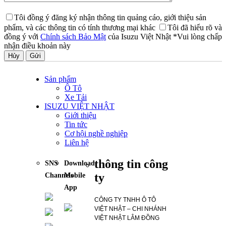
Tôi đồng ý đăng ký nhận thông tin quảng cáo, giới thiệu sản
phẩm, và các thông tin có tính thương mại khác
Tôi đã hiểu rõ và
đồng ý với
Chính sách Bảo Mật
của Isuzu Việt Nhật
*Vui lòng chấp
nhận điều khoản này
Hủy
Sản phẩm
Ô Tô
Xe Tải
ISUZU VIỆT NHẬT
Giới thiệu
Tin tức
Cơ hội nghề nghiệp
Liên hệ
thông tin công
SNS
Download
ty
Channels
Mobile
App
CÔNG TY TNHH Ô TÔ
VIỆT NHẬT – CHI NHÁNH
VIỆT NHẬT LÂM ĐỒNG