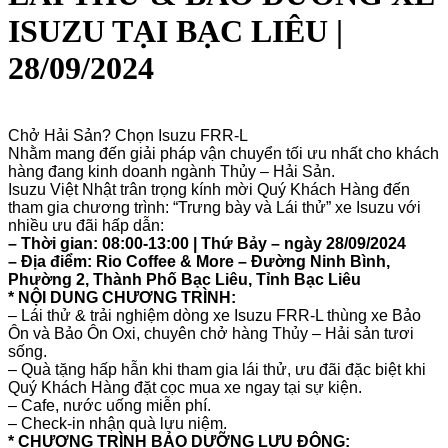
ISUZU TẠI BẠC LIÊU |
28/09/2024
Chở Hải Sản? Chọn Isuzu FRR-L
Nhằm mang đến giải pháp vận chuyển tối ưu nhất cho khách
hàng đang kinh doanh ngành Thủy – Hải Sản.
Isuzu Việt Nhật trân trọng kính mời Quý Khách Hàng đến
tham gia chương trình: “Trưng bày và Lái thử” xe Isuzu với
nhiều ưu đãi hấp dẫn:
–
Thời gian: 08:00-13:00 | Thứ Bảy – ngày 28/09/2024
–
Địa điểm: Rio Coffee & More – Đường Ninh Bình,
Phường 2, Thành Phố Bạc Liêu, Tỉnh Bạc Liêu
* NỘI DUNG CHƯƠNG TRÌNH:
– Lái thử & trải nghiệm dòng xe Isuzu FRR-L thùng xe Bảo
Ôn và Bảo Ôn Oxi, chuyên chở hàng Thủy – Hải sản tươi
sống.
–
Quà tặng hấp hẫn khi tham gia lái thử, ưu đãi đặc biệt khi
Quý Khách Hàng đặt cọc mua xe ngay tại sự kiện.
–
Cafe, nước uống miễn phí.
– Check-in nhận quà lưu niệm.
* CHƯƠNG TRÌNH BẢO DƯỠNG LƯU ĐỘNG: