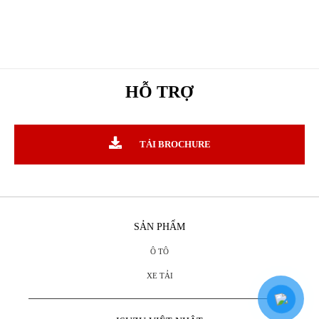
HỖ TRỢ
TẢI BROCHURE
SẢN PHẨM
Ô TÔ
XE TẢI