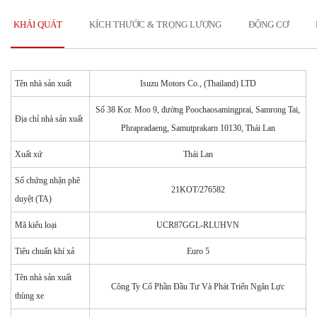
KHÁI QUÁT
KÍCH THƯỚC & TRỌNG LƯỢNG
ĐỘNG CƠ
Tên nhà sản xuất
Isuzu Motors Co., (Thailand) LTD
Số 38 Kor. Moo 9, đường Poochaosamingprai, Samrong Tai,
Địa chỉ nhà sản xuất
Phrapradaeng, Samutprakarn 10130, Thái Lan
Xuất xứ
Thái Lan
Số chứng nhận phê
21KOT/276582
duyệt (TA)
Mã kiểu loại
UCR87GGL-RLUHVN
Tiêu chuẩn khí xả
Euro 5
Tên nhà sản xuất
Công Ty Cổ Phần Đầu Tư Và Phát Triển Ngân Lực
thùng xe