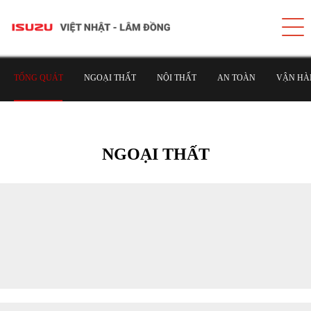
TỔNG QUÁT
NGOẠI THẤT
NỘI THẤT
AN TOÀN
VẬN HÀ
NGOẠI THẤT