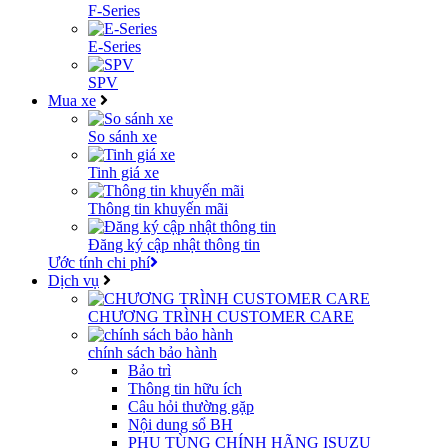
F-Series
E-Series
SPV
Mua xe
So sánh xe
Tinh giá xe
Thông tin khuyến mãi
Đăng ký cập nhật thông tin
Ước tính chi phí
Dịch vụ
CHƯƠNG TRÌNH CUSTOMER CARE
chính sách bảo hành
Bảo trì
Thông tin hữu ích
Câu hỏi thường gặp
Nội dung sổ BH
PHỤ TÙNG CHÍNH HÃNG ISUZU