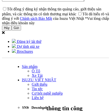
Tôi đồng ý đăng ký nhận thông tin quảng cáo, giới thiệu sản
phẩm, và các thông tin có tính thương mại khác
Tôi đã hiểu rõ và
đồng ý với
Chính sách Bảo Mật
của Isuzu Việt Nhật
*Vui lòng chấp
nhận điều khoản này
Hủy
Đăng ký lái thử
Dự tính giá xe
Brochures
Sản phẩm
Ô Tô
Xe Tải
ISUZU VIỆT NHẬT
Giới thiệu
Tin tức
Cơ hội nghề nghiệp
Liên hệ
thông tin công
SNS
Download