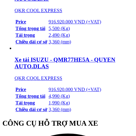
QKR COOL EXPRESS
Price
916.920.000 VND (+VAT)
Tổng trọng tải
5,500 (Kg)
Tải trọng
2,490 (Kg)
Chiều dài cơ sở
3,360 (mm)
Xe tải ISUZU - QMR77HE5A - QUYEN
AUTO.DLAS
QKR COOL EXPRESS
Price
916.920.000 VND (+VAT)
Tổng trọng tải
4,990 (Kg)
Tải trọng
1,990 (Kg)
Chiều dài cơ sở
3,360 (mm)
CÔNG CỤ HỖ TRỢ MUA XE