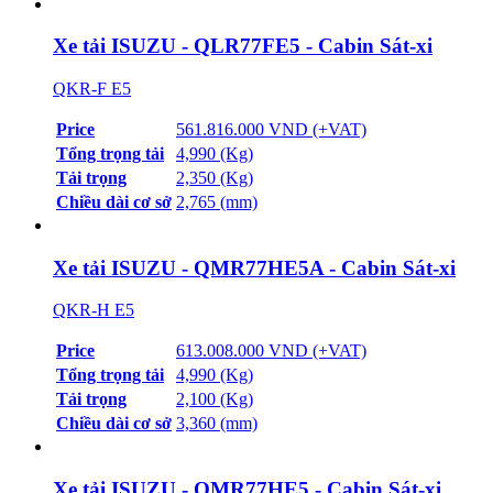
Xe tải ISUZU - QLR77FE5 - Cabin Sát-xi
QKR-F E5
Price
561.816.000 VND (+VAT)
Tổng trọng tải
4,990 (Kg)
Tải trọng
2,350 (Kg)
Chiều dài cơ sở
2,765 (mm)
Xe tải ISUZU - QMR77HE5A - Cabin Sát-xi
QKR-H E5
Price
613.008.000 VND (+VAT)
Tổng trọng tải
4,990 (Kg)
Tải trọng
2,100 (Kg)
Chiều dài cơ sở
3,360 (mm)
Xe tải ISUZU - QMR77HE5 - Cabin Sát-xi