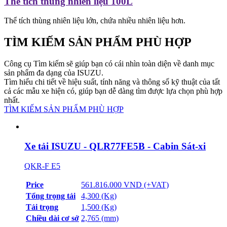
Thể tích thùng nhiên liệu 100L
Thể tích thùng nhiên liệu lớn, chứa nhiều nhiên liệu hơn.
TÌM KIẾM SẢN PHẨM PHÙ HỢP
Công cụ Tìm kiếm sẽ giúp bạn có cái nhìn toàn diện về danh mục
sản phẩm đa dạng của ISUZU.
Tìm hiểu chi tiết về hiệu suất, tính năng và thông số kỹ thuật của tất
cả các mẫu xe hiện có, giúp bạn dễ dàng tìm được lựa chọn phù hợp
nhất.
TÌM KIẾM SẢN PHẨM PHÙ HỢP
Xe tải ISUZU - QLR77FE5B - Cabin Sát-xi
QKR-F E5
Price
561.816.000 VND (+VAT)
Tổng trọng tải
4,300 (Kg)
Tải trọng
1,500 (Kg)
Chiều dài cơ sở
2,765 (mm)