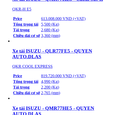
QKR-H E5
Price
613.008.000 VND (+VAT)
Tổng trọng tải
5,500 (Kg)
Tải trọng
2,680 (Kg)
Chiều dài cơ sở
3,360 (mm)
Xe tải ISUZU - QLR77FE5 - QUYEN
AUTO.DLAS
QKR COOL EXPRESS
Price
819.720.000 VND (+VAT)
Tổng trọng tải
4,990 (Kg)
Tải trọng
2,200 (Kg)
Chiều dài cơ sở
2,765 (mm)
Xe tải ISUZU - QMR77HE5 - QUYEN
AUTO.DLAS