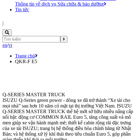
Thông tin về dịch vụ Sửa chữa & bảo dưỡng
Tin tức
|
en
/
vi
Trang chủ
QKR-F E5
Q-SERIES
MASTER
TRUCK
ISUZU Q-Series green power - dòng xe đã trở thành “Xe tải cho
mọi nhà” sau hơn 10 năm có mặt tại thị trường Việt Nam. ISUZU
Q-SERIES MASTER TRUCK thế hệ mới sở hữu nhiều nâng cấp
nổi bật: động cơ COMMON RAIL Euro 5, tăng công suất và mô
men giúp xe vận hành mạnh mẽ; thiết kế cabin rộng rãi đặc trưng
của xe tải ISUZU; trang bị hệ thống điều hòa chính hãng từ Nhật
Bản; và hệ thống xử lý khí thải theo tiêu chuẩn Euro 5, góp phần
giảm thiểu khí thải ra môi trường.