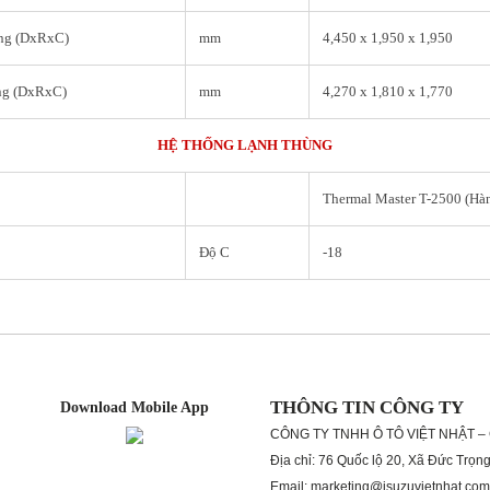
àng (DxRxC)
mm
4,450 x 1,950 x 1,950
àng (DxRxC)
mm
4,270 x 1,810 x 1,770
HỆ THỐNG LẠNH THÙNG
Thermal Master T-2500 (Hà
Độ C
-18
THÔNG TIN CÔNG TY
Download Mobile App
CÔNG TY TNHH Ô TÔ VIỆT NHẬT –
Địa chỉ: 76 Quốc lộ 20, Xã Đức Trọn
Email: marketing@isuzuvietnhat.com