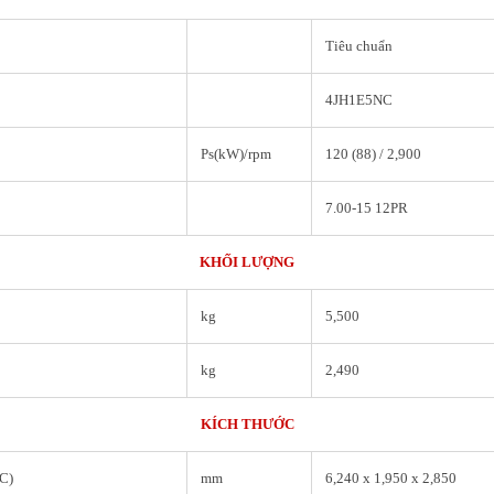
Tiêu chuẩn
4JH1E5NC
Ps(kW)/rpm
120 (88) / 2,900
7.00-15 12PR
KHỐI LƯỢNG
kg
5,500
kg
2,490
KÍCH THƯỚC
xC)
mm
6,240 x 1,950 x 2,850