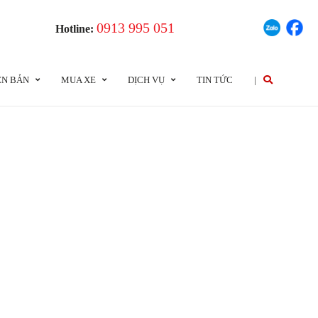
0913 995 051
Hotline:
ÊN BẢN
MUA XE
DỊCH VỤ
TIN TỨC
|