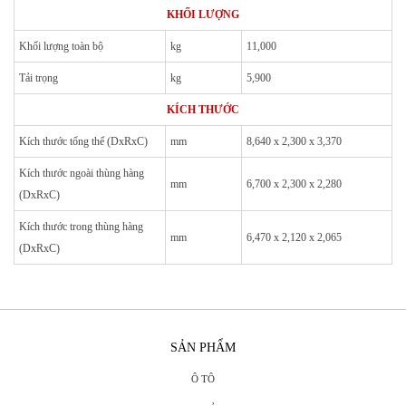
KHỐI LƯỢNG
Khối lượng toàn bộ
kg
11,000
Tải trọng
kg
5,900
KÍCH THƯỚC
Kích thước tổng thể (DxRxC)
mm
8,640 x 2,300 x 3,370
Kích thước ngoài thùng hàng
mm
6,700 x 2,300 x 2,280
(DxRxC)
Kích thước trong thùng hàng
mm
6,470 x 2,120 x 2,065
(DxRxC)
SẢN PHẨM
Ô TÔ