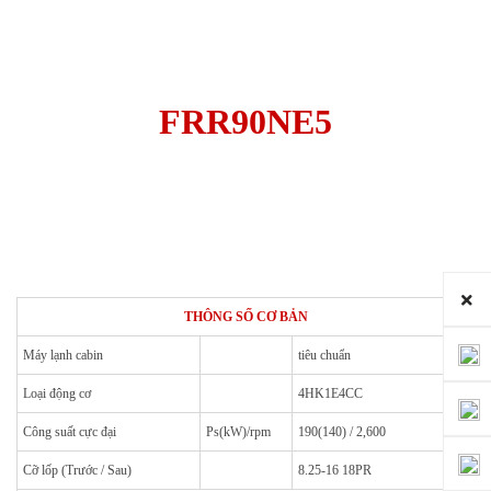
FRR90NE5
THÔNG SỐ CƠ BẢN
Máy lạnh cabin
tiêu chuẩn
Loại động cơ
4HK1E4CC
Công suất cực đại
Ps(kW)/rpm
190(140) / 2,600
Cỡ lốp (Trước / Sau)
8.25-16 18PR