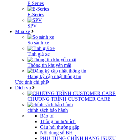
F-Series
E-Series
SPV
Mua xe
So sánh xe
Tinh giá xe
Thông tin khuyến mãi
Đăng ký cập nhật thông tin
Ước tính chi phí
Dịch vụ
CHƯƠNG TRÌNH CUSTOMER CARE
chính sách bảo hành
Bảo trì
Thông tin hữu ích
Câu hỏi thường gặp
Nội dung sổ BH
PHỤ TÙNG CHÍNH HÃNG ISUZU