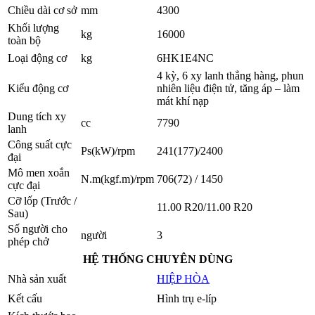
Chiều dài cơ sở
mm
4300
Khối lượng
kg
16000
toàn bộ
Loại động cơ
kg
6HK1E4NC
4 kỳ, 6 xy lanh thẳng hàng, phun
Kiểu động cơ
nhiên liệu điện tử, tăng áp – làm
mát khí nạp
Dung tích xy
cc
7790
lanh
Công suất cực
Ps(kW)/rpm
241(177)/2400
đại
Mô men xoắn
N.m(kgf.m)/rpm
706(72) / 1450
cực đại
Cỡ lốp (Trước /
11.00 R20/11.00 R20
Sau)
Số người cho
người
3
phép chở
HỆ THỐNG CHUYÊN DÙNG
Nhà sản xuất
HIỆP HÒA
Kết cấu
Hình trụ e-líp