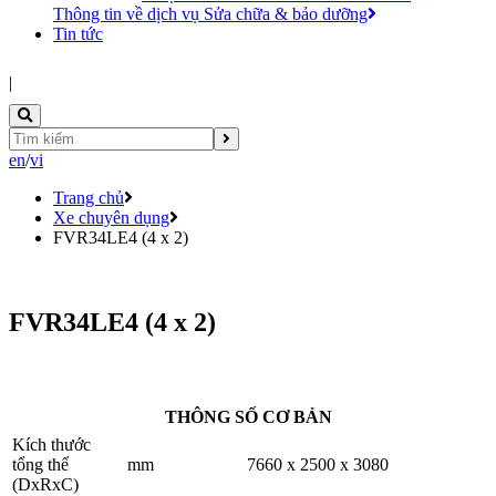
Thông tin về dịch vụ Sửa chữa & bảo dưỡng
Tin tức
|
en
/
vi
Trang chủ
Xe chuyên dụng
FVR34LE4 (4 x 2)
FVR34LE4 (4 x 2)
THÔNG SỐ CƠ BẢN
Kích thước
tổng thể
mm
7660 x 2500 x 3080
(DxRxC)