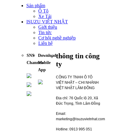
Sản phẩm
Ô Tô
Xe Tải
ISUZU VIỆT NHẬT
Giới thiệu
Tin tức
Cơ hội nghề nghiệp
Liên hệ
thông tin công
SNS
Download
ty
Channels
Mobile
App
CÔNG TY TNHH Ô TÔ
VIỆT NHẬT – CHI NHÁNH
VIỆT NHẬT LÂM ĐỒNG
Địa chỉ: 76 Quốc lộ 20, Xã
Đức Trọng, Tỉnh Lâm Đồng
Email:
marketing@isuzuvietnhat.com
Hotline: 0913 995 051