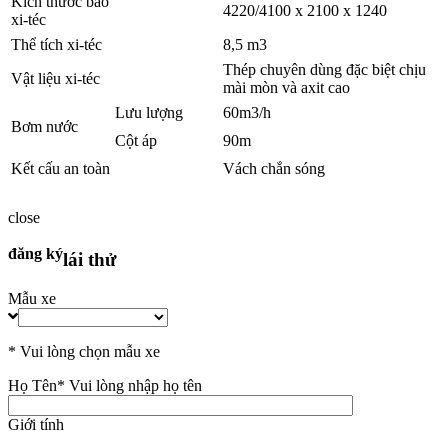
Kích thước bao
4220/4100 x 2100 x 1240
xi-téc
Thể tích xi-téc
8,5 m3
Thép chuyên dùng đặc biệt chịu
Vật liệu xi-téc
mài mòn và axit cao
Lưu lượng
60m3/h
Bơm nước
Cột áp
90m
Kết cấu an toàn
Vách chắn sóng
close
đăng ký
lái thử
Mẫu xe
* Vui lòng chọn mẫu xe
Họ Tên
* Vui lòng nhập họ tên
Giới tính