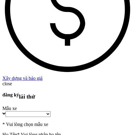
Xây dựng và báo giá
close
đăng ký
lái thử
Mẫu xe
* Vui lòng chọn mẫu xe
Họ Tên
* Vui lòng nhập họ tên