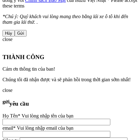
đồng ý với
Chính sách Bảo Mật
của Isuzu Việt Nhật
* Please accept
these terms
*Chú ý: Quý khách vui lòng mang theo bằng lái xe ô tô khi đến
tham gia lái thử. .
Hủy
close
THÀNH CÔNG
Cám ơn thông tin của ban!
Chúng tôi đã nhận được và sẽ phản hồi trong thời gian sớm nhất!
close
gửi
yêu cầu
Họ Tên
* Vui lòng nhập tên của bạn
email
* Vui lòng nhập email của bạn