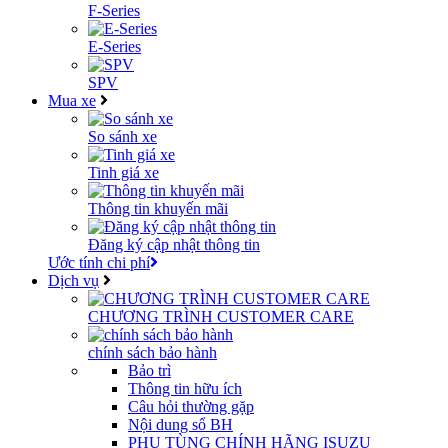
F-Series
E-Series
SPV
Mua xe
So sánh xe
Tinh giá xe
Thông tin khuyến mãi
Đăng ký cập nhật thông tin
Ước tính chi phí
Dịch vụ
CHƯƠNG TRÌNH CUSTOMER CARE
chính sách bảo hành
Bảo trì
Thông tin hữu ích
Câu hỏi thường gặp
Nội dung sổ BH
PHỤ TÙNG CHÍNH HÃNG ISUZU