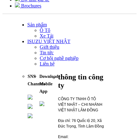
Brochures
Sản phẩm
Ô Tô
Xe Tải
ISUZU VIỆT NHẬT
Giới thiệu
Tin tức
Cơ hội nghề nghiệp
Liên hệ
thông tin công
SNS
Download
ty
Channels
Mobile
App
CÔNG TY TNHH Ô TÔ
VIỆT NHẬT – CHI NHÁNH
VIỆT NHẬT LÂM ĐỒNG
Địa chỉ: 76 Quốc lộ 20, Xã
Đức Trọng, Tỉnh Lâm Đồng
Email: