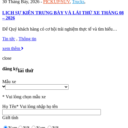
30 Tháng Bảy, 2026
-
PICKUP/SUV
,
Trucks
,
LỊCH SỰ KIỆN TRƯNG BÀY VÀ LÁI THỬ XE THÁNG 08
– 2026
Để Quý khách hàng có cơ hội trải nghiệm thực tế và tìm hiểu…
Tin tức
,
Thông tin
xem thêm
close
đăng ký
lái thử
Mẫu xe
* Vui lòng chọn mẫu xe
Họ Tên
* Vui lòng nhập họ tên
Giới tính
Nam
Nữ
Nam
Nữ