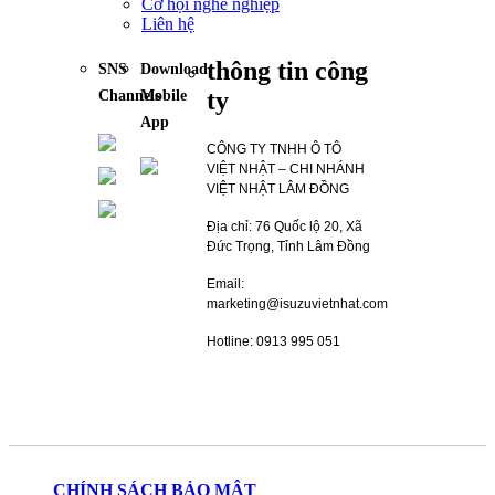
Cơ hội nghề nghiệp
Liên hệ
thông tin công
SNS
Download
ty
Channels
Mobile
App
CÔNG TY TNHH Ô TÔ
VIỆT NHẬT – CHI NHÁNH
VIỆT NHẬT LÂM ĐỒNG
Địa chỉ: 76 Quốc lộ 20, Xã
Đức Trọng, Tỉnh Lâm Đồng
Email:
marketing@isuzuvietnhat.com
Hotline: 0913 995 051
CHÍNH SÁCH BẢO MẬT