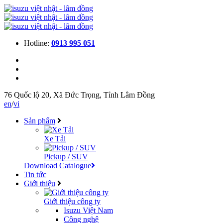
Hotline:
0913 995 051
76 Quốc lộ 20, Xã Đức Trọng, Tỉnh Lâm Đồng
en
/
vi
Sản phẩm
Xe Tải
Pickup / SUV
Download Catalogue
Tin tức
Giới thiệu
Giới thiệu công ty
Isuzu Việt Nam
Công nghệ