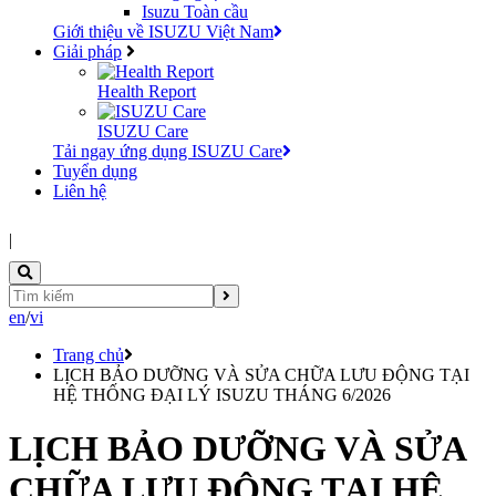
Isuzu Toàn cầu
Giới thiệu về ISUZU Việt Nam
Giải pháp
Health Report
ISUZU Care
Tải ngay ứng dụng ISUZU Care
Tuyển dụng
Liên hệ
|
en
/
vi
Trang chủ
LỊCH BẢO DƯỠNG VÀ SỬA CHỮA LƯU ĐỘNG TẠI
HỆ THỐNG ĐẠI LÝ ISUZU THÁNG 6/2026
LỊCH BẢO DƯỠNG VÀ SỬA
CHỮA LƯU ĐỘNG TẠI HỆ