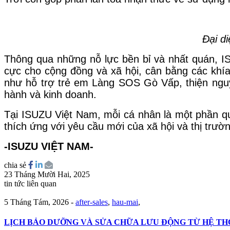
Đại d
Thông qua những nỗ lực bền bỉ và nhất quán, IS
cực cho cộng đồng và xã hội, cân bằng các khía 
như hỗ trợ trẻ em Làng SOS Gò Vấp, thiện nguy
hành và kinh doanh.
Tại ISUZU Việt Nam, mỗi cá nhân là một phần qu
thích ứng với yêu cầu mới của xã hội và thị trườ
-ISUZU VIỆT NAM-
chia sẻ
23 Tháng Mười Hai, 2025
tin tức liên quan
5 Tháng Tám, 2026
-
after-sales
,
hau-mai
,
LỊCH BẢO DƯỠNG VÀ SỬA CHỮA LƯU ĐỘNG TỪ HỆ THỐN