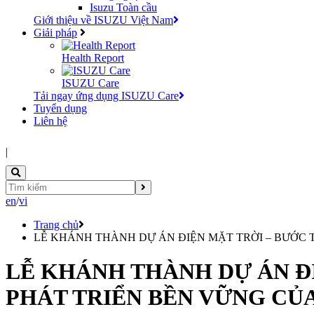
Isuzu Toàn cầu
Giới thiệu về ISUZU Việt Nam
Giải pháp
Health Report
ISUZU Care
Tải ngay ứng dụng ISUZU Care
Tuyển dụng
Liên hệ
|
en
/
vi
Trang chủ
LỄ KHÁNH THÀNH DỰ ÁN ĐIỆN MẶT TRỜI – BƯỚC 
LỄ KHÁNH THÀNH DỰ ÁN Đ
PHÁT TRIỂN BỀN VỮNG CỦA