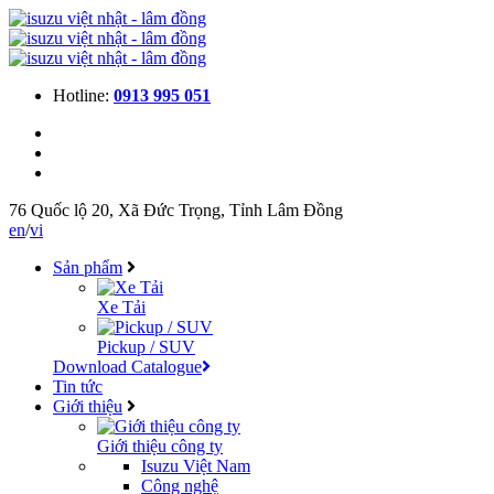
Hotline:
0913 995 051
76 Quốc lộ 20, Xã Đức Trọng, Tỉnh Lâm Đồng
en
/
vi
Sản phẩm
Xe Tải
Pickup / SUV
Download Catalogue
Tin tức
Giới thiệu
Giới thiệu công ty
Isuzu Việt Nam
Công nghệ