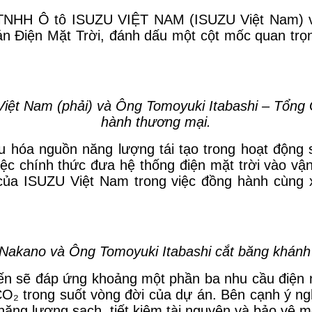
y TNHH Ô tô ISUZU VIỆT NAM (ISUZU Việt Na
n Điện Mặt Trời, đánh dấu một cột mốc quan trọn
t Nam (phải) và Ông Tomoyuki Itabashi – Tổng Gi
hành thương mại.
u hóa nguồn năng lượng tái tạo trong hoạt động 
Việc chính thức đưa hệ thống điện mặt trời vào v
của ISUZU Việt Nam trong việc đồng hành cùng x
akano và Ông Tomoyuki Itabashi cắt băng khánh
ến sẽ đáp ứng khoảng một phần ba nhu cầu điện 
CO₂ trong suốt vòng đời của dự án. Bên cạnh ý ng
năng lượng sạch, tiết kiệm tài nguyên và bảo vệ m