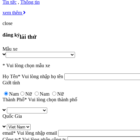
Tin tức
,
Thông tin
xem thêm
close
đăng ký
lái thử
Mẫu xe
* Vui lòng chọn mẫu xe
Họ Tên
* Vui lòng nhập họ tên
Giới tính
Nam
Nữ
Nam
Nữ
Thành Phố
* Vui lòng chọn thành phố
Quốc Gia
email
* Vui lòng nhập email
Công ty
* Vui lòng nhập công ty