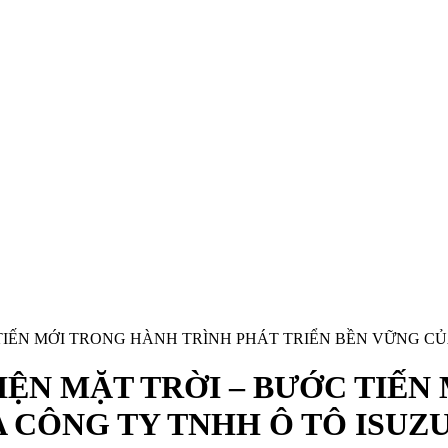
TIẾN MỚI TRONG HÀNH TRÌNH PHÁT TRIỂN BỀN VỮNG CỦ
IỆN MẶT TRỜI – BƯỚC TIẾN
 CÔNG TY TNHH Ô TÔ ISUZ