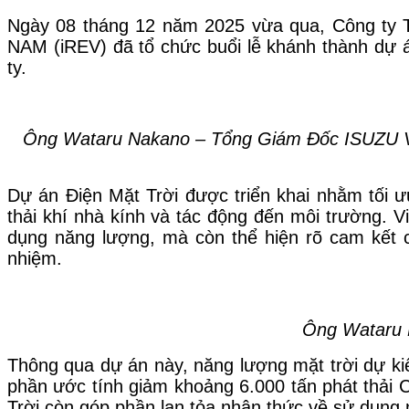
Ngày 08 tháng 12 năm 2025 vừa qua, Công t
NAM (iREV) đã tổ chức buổi lễ khánh thành dự á
ty.
Ông Wataru Nakano – Tổng Giám Đốc ISUZU Việ
Dự án Điện Mặt Trời được triển khai nhằm tối ư
thải khí nhà kính và tác động đến môi trường. 
dụng năng lượng, mà còn thể hiện rõ cam kết 
nhiệm.
Ông Wataru N
Thông qua dự án này, năng lượng mặt trời dự ki
phần ước tính giảm khoảng 6.000 tấn phát thải 
Trời còn góp phần lan tỏa nhận thức về sử dụng 