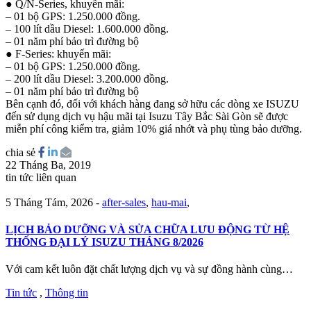
● Q/N-Series, khuyến mãi:
– 01 bộ GPS: 1.250.000 đồng.
– 100 lít dầu Diesel: 1.600.000 đồng.
– 01 năm phí bảo trì đường bộ
● F-Series: khuyến mãi:
– 01 bộ GPS: 1.250.000 đồng.
– 200 lít dầu Diesel: 3.200.000 đồng.
– 01 năm phí bảo trì đường bộ
Bên cạnh đó, đối với khách hàng đang sở hữu các dòng xe ISUZU
đến sử dụng dịch vụ hậu mãi tại Isuzu Tây Bắc Sài Gòn sẽ được
miễn phí công kiểm tra, giảm 10% giá nhớt và phụ tùng bảo dưỡng.
chia sẻ
22 Tháng Ba, 2019
tin tức liên quan
5 Tháng Tám, 2026
-
after-sales
,
hau-mai
,
LỊCH BẢO DƯỠNG VÀ SỬA CHỮA LƯU ĐỘNG TỪ HỆ
THỐNG ĐẠI LÝ ISUZU THÁNG 8/2026
Với cam kết luôn đặt chất lượng dịch vụ và sự đồng hành cùng…
Tin tức
,
Thông tin