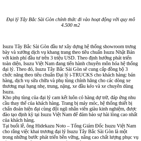
Đại lý Tây Bắc Sài Gòn chính thức đi vào hoạt động với quy mô
4.500 m2
Isuzu Tây Bắc Sài Gòn đầu tư xây dựng hệ thống showroom trưng
bày và xưởng dịch vụ khang trang theo tiêu chuẩn Isuzu Nhật Bản
với kinh phí đầu tư trên 3 triệu USD. Theo định hướng phát triển
toàn diện, Isuzu Việt Nam đang tiến hành chuyên môn hóa hệ thống
đại lý. Theo đó, Isuzu Tây Bắc Sài Gòn sẽ cung cấp đồng bộ 3
chức năng theo tiêu chuẩn Đại lý i-TRUCKS cho khách hàng: bán
hàng, dịch vụ sửa chữa và phụ tùng chính hãng cho các dòng xe
thương mại hạng nhẹ, trung, nặng, xe đầu kéo và xe chuyên dùng
Isuzu.
Kho phụ tùng của đại lý cam kết luôn có hàng dự trữ, đáp ứng nhu
cầu thay thế của khách hàng. Trang bị máy móc, hệ thống thiết bị
chẩn đoán hiện đại cùng đội ngũ nhân viên giàu kinh nghiệm, được
đào tạo định kỳ tại Isuzu Việt Nam để đảm bảo sự hài lòng cao nhất
của khách hàng.
Tại buổi lễ, ông Hidekazu Noto – Tổng Giám Đốc Isuzu Việt Nam
cho rằng việc khai trương đại lý Isuzu Tây Bắc Sài Gòn là một
trong những bước phát triển bền vững, nâng cao chất lượng phục vụ