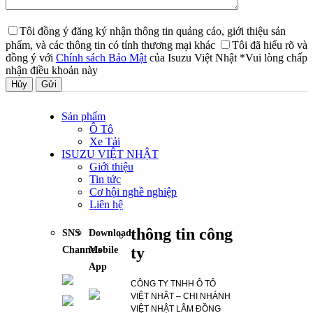
Tôi đồng ý đăng ký nhận thông tin quảng cáo, giới thiệu sản
phẩm, và các thông tin có tính thương mại khác
Tôi đã hiểu rõ và
đồng ý với
Chính sách Bảo Mật
của Isuzu Việt Nhật
*Vui lòng chấp
nhận điều khoản này
Hủy
Sản phẩm
Ô Tô
Xe Tải
ISUZU VIỆT NHẬT
Giới thiệu
Tin tức
Cơ hội nghề nghiệp
Liên hệ
thông tin công
SNS
Download
ty
Channels
Mobile
App
CÔNG TY TNHH Ô TÔ
VIỆT NHẬT – CHI NHÁNH
VIỆT NHẬT LÂM ĐỒNG