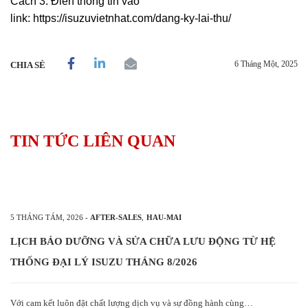
Cách 3: Điền thông tin vào
link:
https://isuzuvietnhat.com/dang-ky-lai-thu/
6 Tháng Một, 2025
CHIA SẺ
TIN TỨC LIÊN QUAN
5 THÁNG TÁM, 2026
-
AFTER-SALES
,
HAU-MAI
LỊCH BẢO DƯỠNG VÀ SỬA CHỮA LƯU ĐỘNG TỪ HỆ
THỐNG ĐẠI LÝ ISUZU THÁNG 8/2026
Với cam kết luôn đặt chất lượng dịch vụ và sự đồng hành cùng…