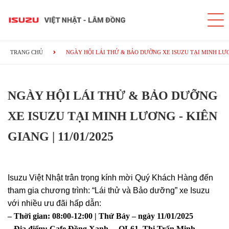
TRANG CHỦ
NGÀY HỘI LÁI THỬ & BẢO DƯỠNG XE ISUZU TẠI MINH LƯƠNG
NGÀY HỘI LÁI THỬ & BẢO DƯỠNG
XE ISUZU TẠI MINH LƯƠNG - KIÊN
GIANG | 11/01/2025
Isuzu Việt Nhật trân trọng kính mời Quý Khách Hàng đến
tham gia chương trình: “Lái thử và Bảo dưỡng” xe Isuzu
với nhiều ưu đãi hấp dẫn:
–
Thời gian: 08:00-12:00 | Thứ Bảy – ngày 11/01/2025
–
Địa điểm: Cafe Đồng Xanh – QL61, Thị Trấn Minh