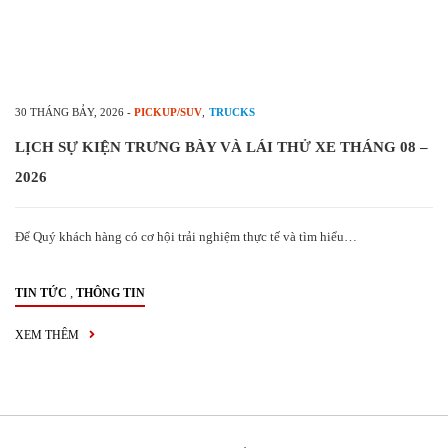
30 THÁNG BẢY, 2026
-
PICKUP/SUV
,
TRUCKS
LỊCH SỰ KIỆN TRƯNG BÀY VÀ LÁI THỬ XE THÁNG 08 –
2026
Để Quý khách hàng có cơ hội trải nghiệm thực tế và tìm hiểu…
,
TIN TỨC
THÔNG TIN
XEM THÊM