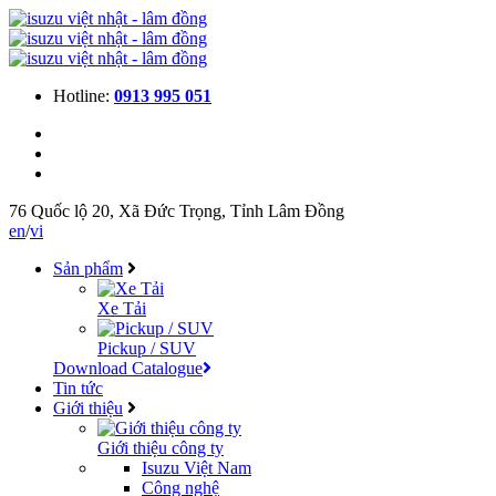
Hotline:
0913 995 051
76 Quốc lộ 20, Xã Đức Trọng, Tỉnh Lâm Đồng
en
/
vi
Sản phẩm
Xe Tải
Pickup / SUV
Download Catalogue
Tin tức
Giới thiệu
Giới thiệu công ty
Isuzu Việt Nam
Công nghệ