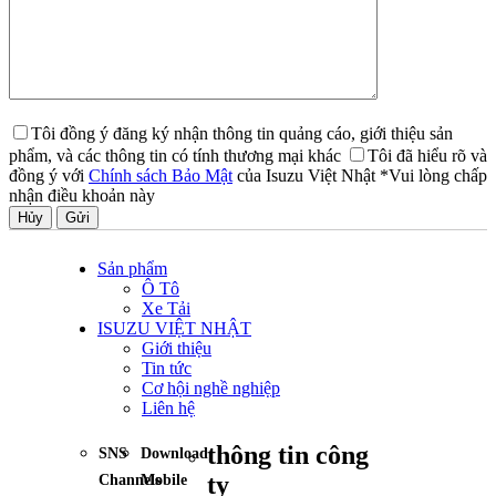
Tôi đồng ý đăng ký nhận thông tin quảng cáo, giới thiệu sản
phẩm, và các thông tin có tính thương mại khác
Tôi đã hiểu rõ và
đồng ý với
Chính sách Bảo Mật
của Isuzu Việt Nhật
*Vui lòng chấp
nhận điều khoản này
Hủy
Sản phẩm
Ô Tô
Xe Tải
ISUZU VIỆT NHẬT
Giới thiệu
Tin tức
Cơ hội nghề nghiệp
Liên hệ
thông tin công
SNS
Download
ty
Channels
Mobile