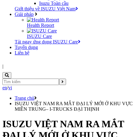
Isuzu Toàn cầu
Giới thiệu về ISUZU Việt Nam
Giải pháp
Health Report
ISUZU Care
Tải ngay ứng dụng ISUZU Care
Tuyển dụng
Liên hệ
|
en
/
vi
Trang chủ
ISUZU VIỆT NAM RA MẮT ĐẠI LÝ MỚI Ở KHU VỰC
MIỀN TRUNG– I-TRUCKS ĐẠI THỊNH
ISUZU VIỆT NAM RA MẮT
ĐẠI LÝ MỚI Ở KHU VỰC