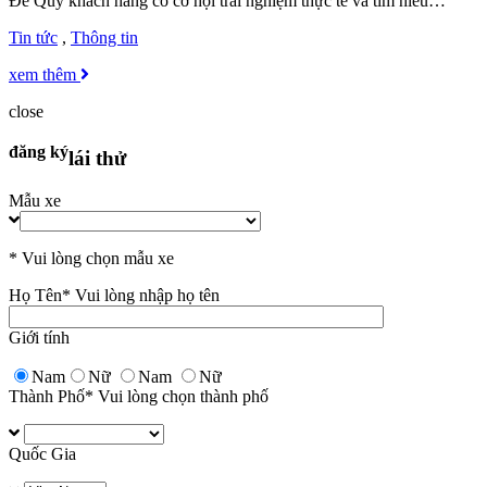
Để Quý khách hàng có cơ hội trải nghiệm thực tế và tìm hiểu…
Tin tức
,
Thông tin
xem thêm
close
đăng ký
lái thử
Mẫu xe
* Vui lòng chọn mẫu xe
Họ Tên
* Vui lòng nhập họ tên
Giới tính
Nam
Nữ
Nam
Nữ
Thành Phố
* Vui lòng chọn thành phố
Quốc Gia