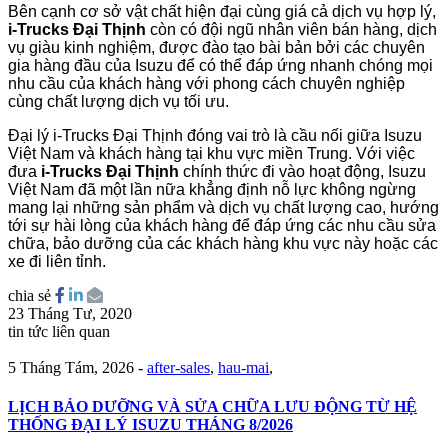
Bên cạnh cơ sở vật chất hiện đại cùng giá cả dịch vụ hợp lý,
i-Trucks Đại Thịnh
còn có đội ngũ nhân viên bán hàng, dịch
vụ giàu kinh nghiệm, được đào tạo bài bản bởi các chuyên
gia hàng đầu của Isuzu để có thể đáp ứng nhanh chóng mọi
nhu cầu của khách hàng với phong cách chuyên nghiệp
cùng chất lượng dịch vụ tối ưu.
Đại lý i-Trucks Đại Thịnh đóng vai trò là cầu nối giữa Isuzu
Việt Nam và khách hàng tại khu vực miền Trung. Với việc
đưa
i-Trucks Đại Thịnh
chính thức đi vào hoạt động, Isuzu
Việt Nam đã một lần nữa khẳng định nỗ lực không ngừng
mang lại những sản phẩm và dịch vụ chất lượng cao, hướng
tới sự hài lòng của khách hàng để đáp ứng các nhu cầu sửa
chữa, bảo dưỡng của các khách hàng khu vực này hoặc các
xe đi liên tỉnh.
chia sẻ
23 Tháng Tư, 2020
tin tức liên quan
5 Tháng Tám, 2026
-
after-sales
,
hau-mai
,
LỊCH BẢO DƯỠNG VÀ SỬA CHỮA LƯU ĐỘNG TỪ HỆ
THỐNG ĐẠI LÝ ISUZU THÁNG 8/2026